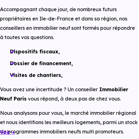
clés. Vous êtes propriétaire !
Accompagnant chaque jour, de nombreux futurs
propriétaires en Ile-de-France et dans sa région, nos
En savoir plus
conseillers en immobilier neuf sont formés pour répondre
Nos outils, pensés pour faciliter
à toutes vos questions.
votre achat dans le neuf
Dispositifs fiscaux,
Dossier de financement,
Un achat dans l'immobilier neuf s'anticipe ! Et quoi de
mieux pour bien se préparer, que de profiter d'outils
Visites de chantiers,
pensés pour vous informer.
Vous avez une incertitude ? Un conseiller
Immobilier
Chez
Immobilier Neuf Paris
, nous avons conçu de
Neuf Paris
vous répond, à deux pas de chez vous.
guides immobiliers, accessibles à tous, et vraiment pensés
Nous analysons pour vous, le marché immobilier régional
pour les futurs propriétaires. Pour l'achat d'une
résidence
et nous identifions les meilleurs logements, parmi un stock
principale
neuve en
VEFA
ou pour un
investissemen
de programmes immobiliers neufs multi promoteurs.
Voir +
locatif
, nos outils et ressources pédagogiques réunissent