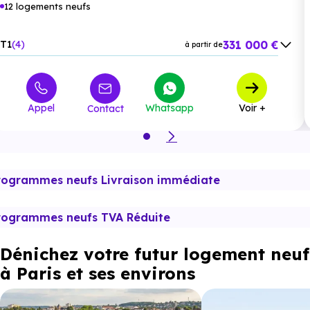
12 logements neufs
331 000 €
T1
4
à partir de
503 000 €
T2
3
à partir de
964 000 €
T4
5
à partir de
Appel
Whatsapp
Voir +
Contact
rogrammes neufs Livraison immédiate
rogrammes neufs TVA Réduite
Dénichez votre futur logement neuf
à Paris et ses environs
Châtenay-