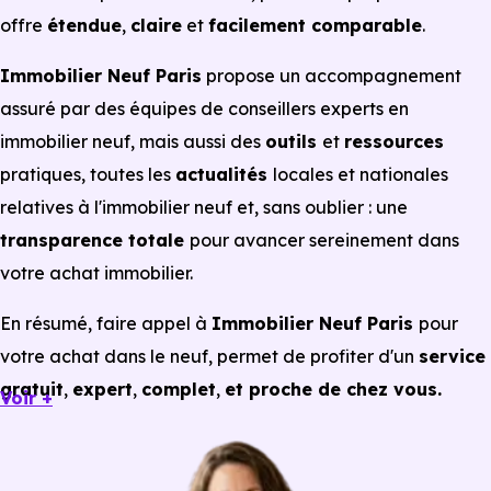
offre
étendue
,
claire
et
fa⁠⁠cilement comparable
.
Immobilier Neuf Paris
propose un accompagnement
assuré par des équipes de conseillers experts en
immobilier neuf, mais aussi des
outils
et
ressources
pratiques, toutes les
actualités
locales et nationales
relatives à l'immobilier neuf et, sans oublier : une
transparence totale
pour avancer sereinement dans
votre achat immobilier.
En résumé, faire appel à
Immobilier Neuf Paris
⁠⁠pour
votre achat dans le neuf, permet de profiter⁠⁠ d'un
s⁠⁠ervice
gr⁠⁠atuit
,
expert
,
complet
,
et proche de chez vous.
Voir +
En savoir plus