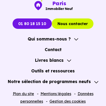
Paris
Immobilier Neuf
01 80 18 15 10
Nous contacter
Qui sommes-nous ?
A propos
Contact
Notre Accompagnement
Livres blancs
Notre Expertise
Guide de l'Achat immobilier neuf en VEFA
Outils et ressources
Notre sélection de programmes neufs
Tous nos Programmes neufs
Plan du site
Mentions légales
Données
Programmes neufs Dispositif Jeanbrun
personnelles
Gestion des cookies