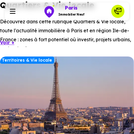
Quartiers & Vie locale
Paris
Immobilier Neuf
Découvrez dans cette rubrique Quartiers & Vie locale,
toute l'actualité immobilière à Paris et en région Ile-de-
Programmes neufs
France : zones à fort potentiel où investir, projets urbains,
Voir +
cadre de vie, etc.
Habiter
Territoires & Vie locale
Investir
Actualités
Ressources
Financer