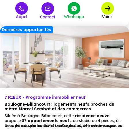
712 000 €
T3
2
à partir de
Appel
Whatsapp
Voir +
Contact
898 000 €
T4
6
à partir de
1 293 000 €
T5
6
à partir de
Dernières opportunités
7 RIEUX - Programme immobilier neuf
Boulogne-Billancourt : logements neufs proches du
métro Marcel Sembat et des commerces
Située à Boulogne-Billancourt, cette
résidence neuve
propose 37
appartements
neufs
du studio au 4 pièces, à
deux pas du
Les intérieurs, lumineux et bien agencés, offrent des espaces
métro
3 Marcel Sembat et des
commerces
. Le