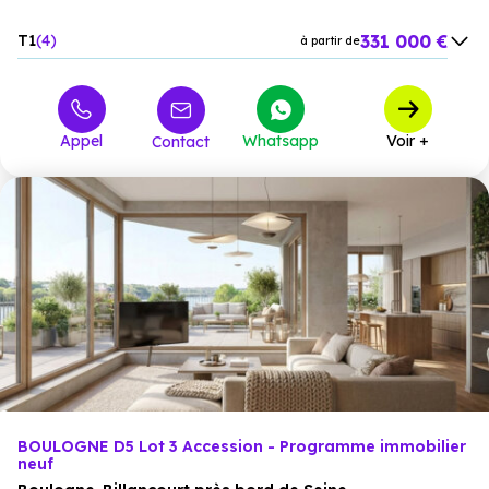
331 000 €
T1
4
à partir de
503 000 €
T2
3
à partir de
964 000 €
T4
5
à partir de
Appel
Whatsapp
Voir +
Contact
BOULOGNE D5 Lot 3 Accession - Programme immobilier
neuf