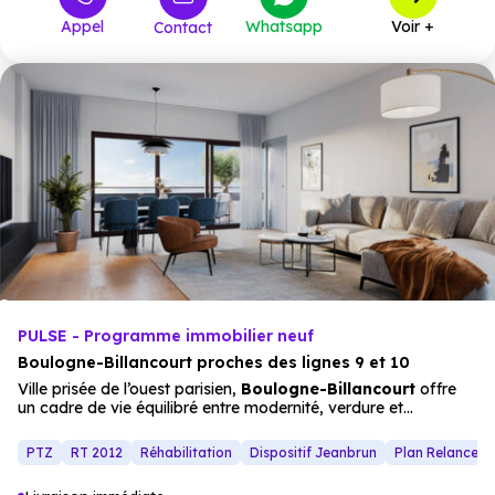
Appel
Whatsapp
Voir +
Contact
PULSE - Programme immobilier neuf
Boulogne-Billancourt proches des lignes 9 et 10
Ville prisée de l’ouest parisien,
Boulogne-Billancourt
offre
un cadre de vie équilibré entre modernité, verdure et
proximité
immédiate de
Paris
. Cette
résidence neuve
s’inscrit dans un environnement calme, tout en restant proche
PTZ
RT 2012
Réhabilitation
Dispositif Jeanbrun
Plan Relance 
des commodités, des
commerces
et des équipements
culturels. À seulement 8 minutes à pied des stations