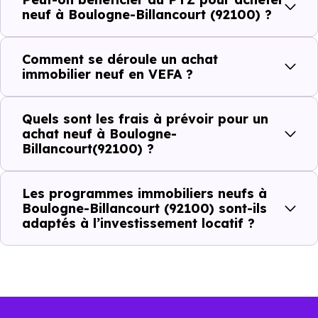
neuf à Boulogne-Billancourt (92100) ?
Combien coûte un logement à Boulogne-
Billancourt (92100) ?
Comment se déroule un achat
immobilier neuf en VEFA ?
C'est souvent la première question. Voici les repères de
prix à connaître pour un achat immobilier à Boulogne-
Quels sont les frais à prévoir pour un
Billancourt (92100) :
achat neuf à Boulogne-
Billancourt(92100) ?
Prix
Prix
Prix
Les programmes immobiliers neufs à
Boulogne-Billancourt (92100) sont-ils
minimum
moyen
maximum
adaptés à l’investissement locatif ?
8 186 €
Appartement
5 950 € /m²
11 330 € /m²
/m²
9 839 €