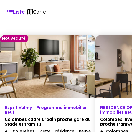
Liste
Carte
Nouveauté
Esprit Valmy - Programme immobilier
RESIDENCE OP
neuf
immobilier ne
Colombes cadre urbain proche gare du
Colombes inve
Stade et tram T1
proche tramwa
À
Colombes,
cette résidence neuve
À
Colombes,
c