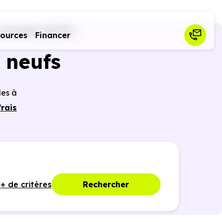
Colombes (92700)
sources
Financer
 neufs
les à
frais
r des
ques,
+ de critères
Rechercher