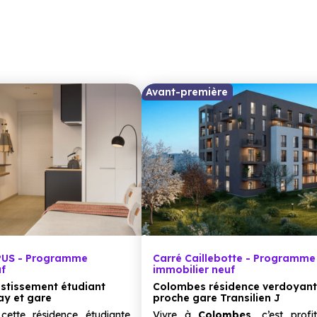
Avant-première
US - Programme
Carré Caillebotte - Programme
uf
immobilier neuf
stissement étudiant
Colombes résidence verdoyan
y et gare
proche gare Transilien J
ette résidence étudiante
Vivre à
Colombes
, c’est profi