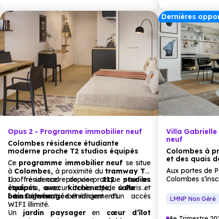
Dernières oppor
Opus 2 - Programme immobilier neuf
Villa Gabriell
neuf
Colombes résidence étudiante
moderne proche T2 studios équipés
Colombes à pr
et des quais d
Ce
programme immobilier neuf
se situe
Aux portes de Pa
à
Colombes,
à proximité du
tramway T2
.
Colombes s’insc
Il offre un cadre de vie pratique pour les
La résidence propose
112 studios
résidentiel reche
étudiants, avec un accès rapide à Paris et
équipés avec kitchenette
,
salle
de
accessibilité. 
à La Défense.
bains aménagée
Les logements bénéficient d’un accès
et rangements.
LMNP Non Géré
de vie pratique
WIFI illimité.
commerces
, d
Un
jardin paysager
en
cœur d’îlot
4e Trimestre 20