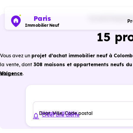
Paris
Accueil
Programme
P
Immobilier Neuf
15 pr
Vous avez un
projet d’achat immobilier neuf à Colomb
la vente, dont
308 maisons et appartements neufs du s
d’agence
Voir +
.
Selon les
programmes immobiliers neufs disponibl
avantages du neuf :
PTZ, TVA réduite
dans certains cas
garanties constructeur, etc.
Dépt, Ville, Code postal
Colombes (92700)
Créer une alerte