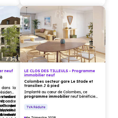
er neuf
LE CLOS DES TILLEULS - Programme
immobilier neuf
 à
Colombes secteur gare Le Stade et
transilien J à pied
dans la
Implanté au cœur de Colombes, ce
ésidence
programme immobilier
neuf bénéficie
ronnement
 studios
d’un emplacement privilégié dans un
 et cadre
 répondre
quartier résidentiel agréable, à 9 minutes à
acement
 Chaque
ent des
ment
TVA Réduite
pied de la
gare
Le Stade et du Transilien J.
male, avec
 optimisé
 bien-être
Cette accessibilité facilite les déplacements
ne avec
sable de
nnement
T1
reliant
4e Trimestre 2028