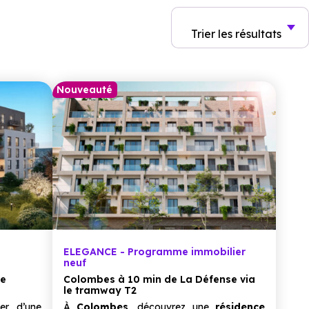
Trier
les résultats
Nouveauté
ELEGANCE - Programme immobilier
neuf
te
Colombes à 10 min de La Défense via
le tramway T2
ter d’une
À
Colombes
, découvrez une
résidence