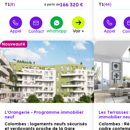
166 320 €
T1
8
T1
44
à partir de
Appel
Whatsapp
Voir +
Appel
Contact
Con
Nouveauté
L'Orangerie - Programme immobilier
Les Terrasses
neuf
immobilier ne
Colombes : logements neufs sécurisés
Colombes : Ré
et verdoyants proche de la Gare
cadre contemp