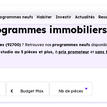
s immobiliers neufs Ile-de-France
Hauts-de-Seine (92)
rogrammes neufs
Habiter
Investir
Actualités
Res
ogrammes immobiliers
es (92700)
? Retrouvez nos
programmes neufs
disponib
tudio au 5 pièces et plus,
à
prix promoteur
et
sans 
es à Colombes (92700)
, vous pouvez aussi bénéficie
, frais de notaire réduits, bonnes performances énergéti
€
Budget Max
Nb de pièces