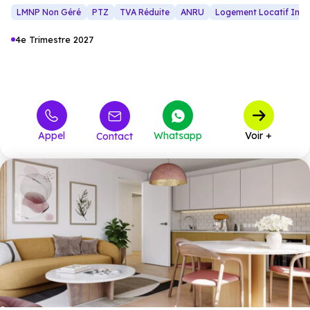
LMNP Non Géré
PTZ
TVA Réduite
ANRU
Logement Locatif Inter
4e Trimestre 2027
Appel
Whatsapp
Voir +
Contact