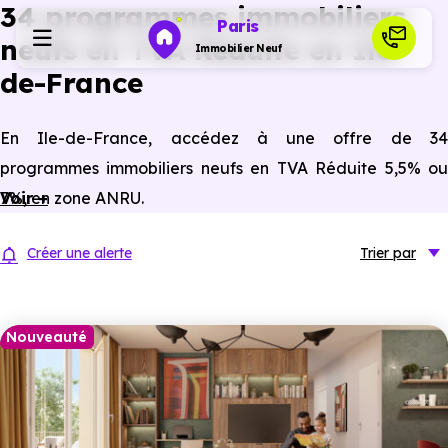
34 programmes immobiliers
Paris
neufs en TVA Réduite en Ile-
Immobilier Neuf
de-France
Programmes neufs
En Ile-de-France, accédez à une offre de 34
programmes immobiliers neufs en TVA Réduite 5,5% ou
Habiter
7%, en zone ANRU.
Voir +
Investir
Créer une alerte
Trier
par
Actualités
Nouveauté
Ressources
Financer