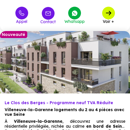
295 735 €
T3
63
à partir de
363 981 €
T4
11
à partir de
Appel
Whatsapp
Voir +
Contact
Nouveauté
Le Clos des Berges - Programme neuf TVA Réduite
Villeneuve-la-Garenne logements du 2 au 4 pièces avec
vue Seine
À
Villeneuve-la-Garenne
, découvrez une adresse
résidentielle privilégiée, nichée au calme
en bord de Seine
.