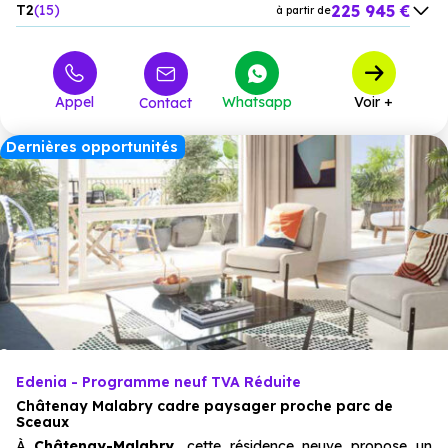
225 945 €
T2
15
à partir de
295 400 €
T3
26
à partir de
398 262 €
T4
2
à partir de
Appel
Whatsapp
Voir +
Contact
Dernières opportunités
Edenia - Programme neuf TVA Réduite
Châtenay Malabry cadre paysager proche parc de
Sceaux
À
Châtenay-Malabry,
cette résidence neuve propose un