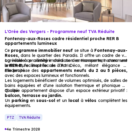
L'Orée des Vergers - Programme neuf TVA Réduite
Fontenay-aux-Roses cadre résidentiel proche RER B
appartements lumineux
Ce
programme immobilier neuf
se situe à
Fontenay-aux-
Roses,
dans le quartier des Paradis. Il offre un cadre de vie
agréable à proximité immédiate des transports, notamment
La résidence s’intègre dans son environnement avec une
le
architecture inspirée de l’Art Déco, mêlant élégance et
RER B
, facilitant l’accès à Paris.
modernité.
Elle propose des
appartements neufs du 2 au 5 pièces,
avec des espaces lumineux et fonctionnels.
Les logements bénéficient de volumes optimisés, de salles de
bains équipées et d’une isolation thermique et phonique de
qualité.
Chaque appartement dispose d’un espace extérieur privatif :
balcon, terrasse ou jardin.
Un
parking
en
sous-sol
et un
local
à
vélos
complètent les
équipements.
PTZ
TVA Réduite
4e Trimestre 2028