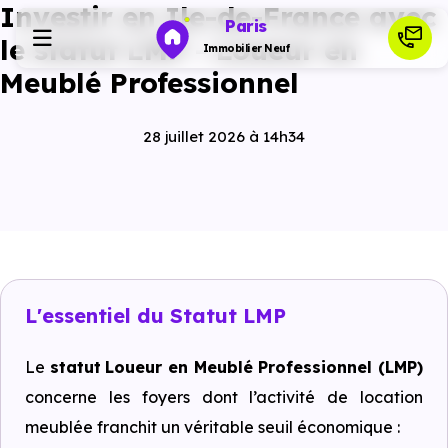
Investir en Ile-de-France avec
Paris
le statut LMP - Loueur en
Immobilier Neuf
Meublé Professionnel
Programmes neufs
28 juillet 2026 à 14h34
Habiter
Investir
Actualités
L'essentiel du Statut LMP
Le
statut
Loueur en Meublé Professionnel (LMP)
Ressources
concerne les foyers dont l’activité de location
meublée franchit un véritable seuil économique :
Financer