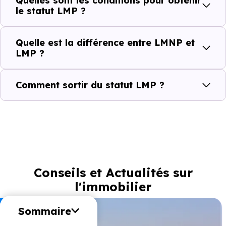
Quelles sont les conditions pour obtenir
le statut LMP ?
Quelle est la différence entre LMNP et
LMP ?
Comment sortir du statut LMP ?
Conseils et Actualités sur
l'immobilier
erritoires & Vie locale
Sommaire