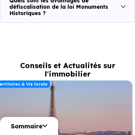
Quels sont les avantages de
défiscalisation de la loi Monuments
Historiques ?
Conseils et Actualités sur
l'immobilier
erritoires & Vie locale
Sommaire