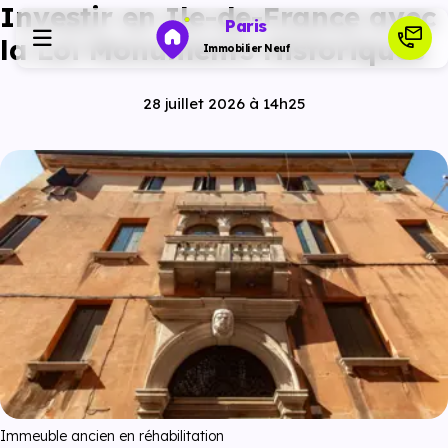
Investir en Ile-de-France avec
Paris
la Loi Monuments Historiques
Immobilier Neuf
28 juillet 2026 à 14h25
Programmes neufs
Habiter
Investir
Actualités
Ressources
Financer
Immeuble ancien en réhabilitation