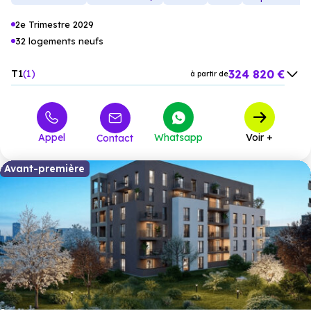
2e Trimestre 2029
32 logements neufs
324 820 €
T1
1
à partir de
360 420 €
T2
15
à partir de
448 220 €
T3
6
à partir de
Appel
Whatsapp
Voir +
Contact
588 550 €
T4
6
à partir de
654 480 €
T4 Duplex
3
à partir de
Avant-première
910 460 €
T5
1
à partir de