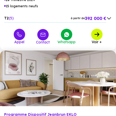
15 logements neufs
392 000 €
T2
5
à partir de
623 000 €
T3
6
à partir de
869 000 €
T4
4
à partir de
Appel
Whatsapp
Voir +
Contact
Programme Dispositif Jeanbrun EKLO