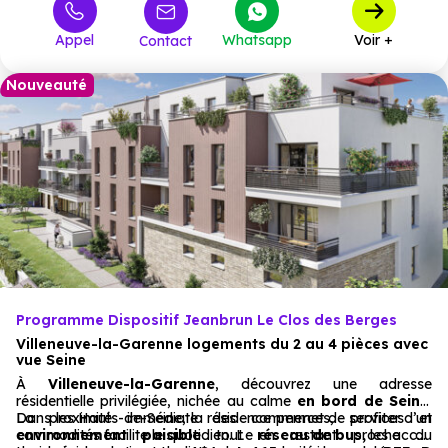
363 981 €
T4
12
à partir de
Appel
Whatsapp
Voir +
Contact
Nouveauté
Programme Dispositif Jeanbrun Le Clos des Berges
Villeneuve-la-Garenne logements du 2 au 4 pièces avec
vue Seine
À
Villeneuve-la-Garenne
, découvrez une adresse
résidentielle privilégiée, nichée au calme
en bord de Seine
.
Dans les Hauts-de-Seine, la résidence permet de profiter d’un
La proximité immédiate des commerces, services et
environnement paisible
commodités facilite le quotidien. Le
tout en restant proche du
réseau de bus,
les accès