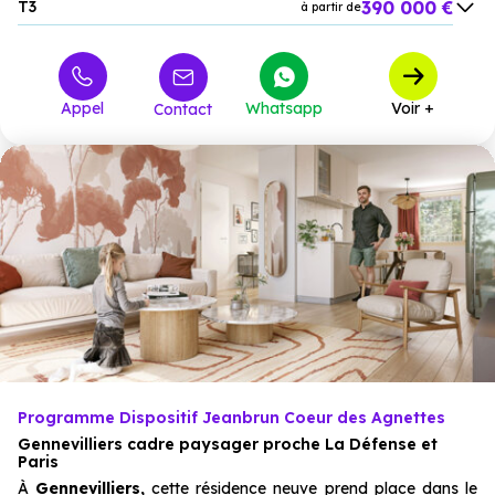
390 000 €
T3
à partir de
497 000 €
T4
à partir de
649 000 €
T5
à partir de
Appel
Whatsapp
Voir +
Contact
Programme Dispositif Jeanbrun Coeur des Agnettes
Gennevilliers cadre paysager proche La Défense et
Paris
À
Gennevilliers,
cette résidence neuve prend place dans le