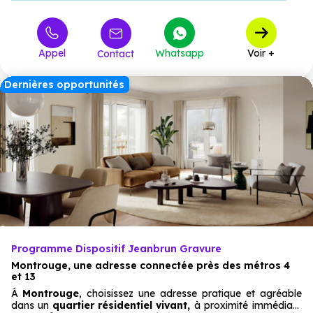
295 400 €
T3
26
à partir de
398 262 €
T4
2
à partir de
Appel
Whatsapp
Voir +
Contact
Dernières opportunités
Programme Dispositif Jeanbrun Gravure
Montrouge, une adresse connectée près des métros 4
et 13
À
Montrouge
, choisissez une adresse pratique et agréable
dans un
quartier résidentiel vivant,
à proximité immédiate