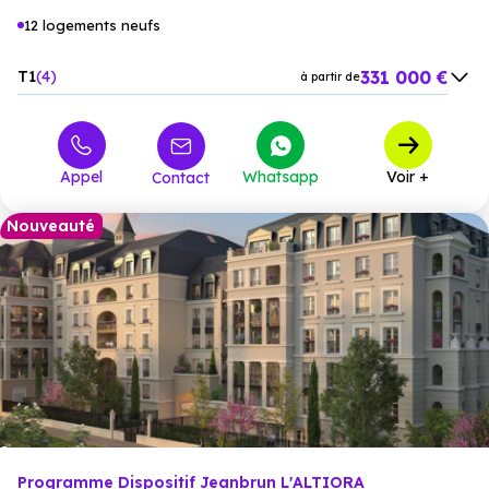
12 logements neufs
331 000 €
T1
4
à partir de
503 000 €
T2
3
à partir de
964 000 €
T4
5
à partir de
Appel
Whatsapp
Voir +
Contact
Nouveauté
Programme Dispositif Jeanbrun L'ALTIORA