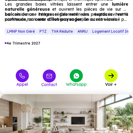
Les grandes baies vitrées laissent entrer une
lumière
naturelle généreuse
et ouvrent les pièces de vie sur un
balcon
La résidence intègre également des
ou une
terrasse
. Ces extérieurs privatifs invitent à
espaces verts
profiter de moments conviviaux en famille ou entre amis.
communs,
un
cœur d’îlot paysager
, un accès sécurisé par
interphone
et
digicode
, ainsi que des
parkings
.
LMNP Non Géré
PTZ
TVA Réduite
ANRU
Logement Locatif Inter
4e Trimestre 2027
Appel
Whatsapp
Voir +
Contact