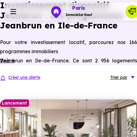
Investissement dispositif
Paris
Jeanbrun : 166 programmes
Immobilier Neuf
Jeanbrun en Ile-de-France
Programmes neufs
Pour votre investissement locatif, parcourez nos 166
programmes immobiliers
Habiter
Jeanbrun en Ile-de-France. Ce sont 2 956 logements
Voir +
Jeanbrun éligible(s) à ce statut du bailleur privé.
Investir
Créer une alerte
Trier
par
Actualités
Lancement
Ressources
Financer