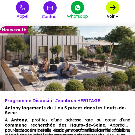
556 000 €
T3
4
à partir de
Appel
Whatsapp
Voir +
Contact
729 000 €
T4
3
à partir de
Nouveauté
Programme Dispositif Jeanbrun HERITAGE
Antony logements du 1 au 5 pièces dans les Hauts-de-
Seine
À
Antony
, profitez d’une adresse rare au cœur d’une
commune recherchée des Hauts-de-Seine
. Appréciée
pour son cadre calme, verdoyant et familial, la ville offre une
La résidence s’installe dans un quartier résidentiel paisible,