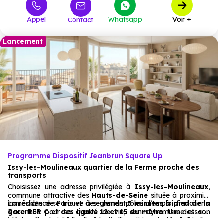
331 000 €
T3
57
à partir de
Appel
Whatsapp
Voir +
Contact
451 000 €
T4
17
à partir de
580 000 €
T5
3
à partir de
Lancement
Programme Dispositif Jeanbrun Square Up
Issy-les-Moulineaux quartier de la Ferme proche des
transports
Choisissez une adresse privilégiée à
Issy-les-Moulineaux
,
commune attractive des
Hauts-de-Seine
située à proximité
immédiate de Paris et des grands pôles d’emploi franciliens.
La résidence se trouve à seulement
5 minutes à pied de la
Reconnue pour sa qualité de vie, son dynamisme et son
gare RER C et des lignes 12 et 15 du métro
. Une desserte