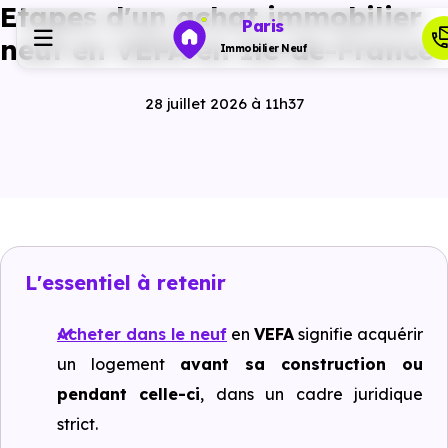
Etapes d'un achat immobilier
Paris
neuf en VEFA en Ile-de-France
Immobilier Neuf
28 juillet 2026 à 11h37
Programmes neufs
Habiter
Investir
L'essentiel à retenir
Actualités
Acheter dans le neuf
en
VEFA
signifie acquérir
un logement
avant sa construction ou
Ressources
pendant celle-ci
, dans un cadre juridique
strict.
Financer