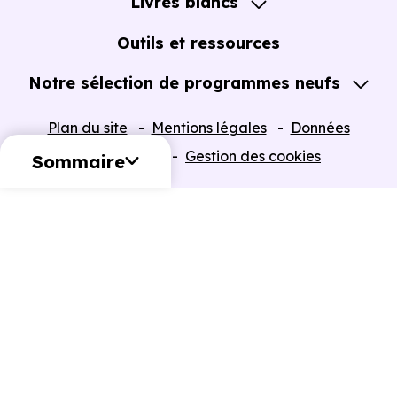
Livres blancs
Notre Expertise
Guide de l'Achat immobilier neuf en VEFA
Outils et ressources
Notre sélection de programmes neufs
Tous nos Programmes neufs
Plan du site
Mentions légales
Données
Programmes neufs Dispositif Jeanbrun
personnelles
Gestion des cookies
Sommaire
Retour