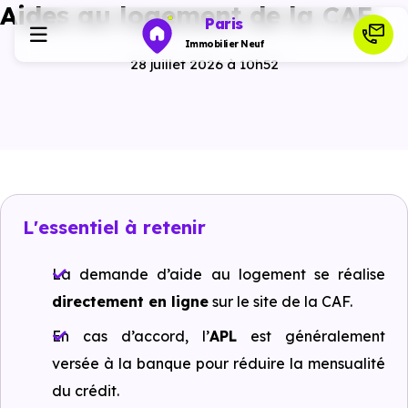
Aides au logement de la CAF
Paris
Immobilier Neuf
28 juillet 2026 à 10h52
Programmes neufs
Habiter
L'essentiel à retenir
Investir
La demande d’aide au logement se réalise
Actualités
directement en ligne
sur le site de la CAF.
En cas d’accord, l’
APL
est généralement
Ressources
versée à la banque pour réduire la mensualité
du crédit.
Financer