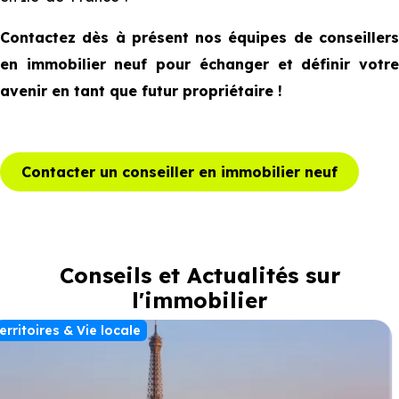
Contactez dès à présent nos équipes de conseillers
en immobilier neuf pour échanger et définir votre
avenir en tant que futur propriétaire !
Contacter un conseiller en immobilier neuf
Conseils et Actualités sur
l'immobilier
erritoires & Vie locale