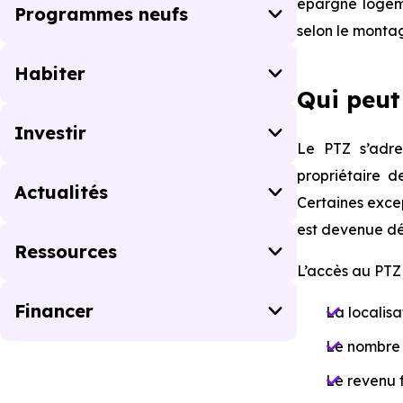
épargne logemen
Programmes neufs
selon le montag
Habiter
Qui peut
Investir
Le PTZ s’adre
propriétaire d
Actualités
Certaines exce
est devenue déf
Ressources
L’accès au PTZ 
Financer
La localisa
Le nombre 
Le revenu f