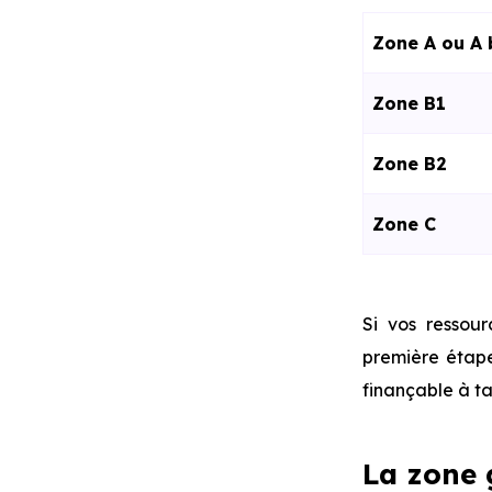
Zone A ⁠⁠ou A 
Zone B1
Zone B2
Zone C
Si vos ressour
première étape
finançable à t
La zone 