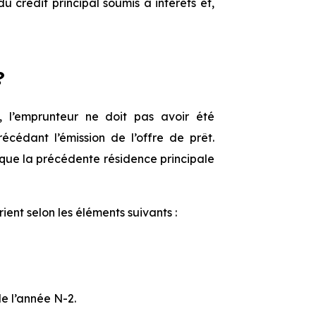
crédit principal s⁠⁠oumis à intérêts et,
?
e, l’emprunteur ne doit pas avoir été
édant l’émission de l’of⁠⁠fre de prêt.
sque la précédente résidence principale
nt selon les éléments suivants :
de l’année N-2.