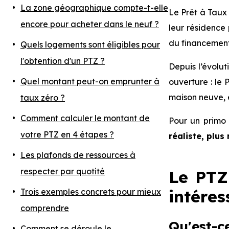
La zone géographique compte-t-elle
Le Prêt à Taux 
encore pour acheter dans le neuf ?
leur résidence 
du financement
Quels⁠⁠ logements sont éligibles pour
l'obtention d'un PTZ ?
Depuis l’évolut
Quel montant peut-on emprunter à
ouverture : le
maison neuve, e
taux zéro ?
Comment calculer le montant de
Pour un primo 
votre PTZ en 4 étapes ?
réaliste, plus
Les plafonds de ressources à
respecter par quotité
Le PTZ 
intére
Trois exemples concrets pour mieux
comprendre
Qu'est-c
Comment se déroule le