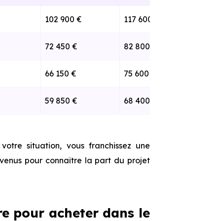
102 900 €
117 600 €
132 
72 450 €
82 800 €
93 1
66 150 €
75 600 €
85 0
59 850 €
68 400 €
76 9
votre situation, vous franchissez une
evenus pour connaître la part du projet
e pour acheter dans le