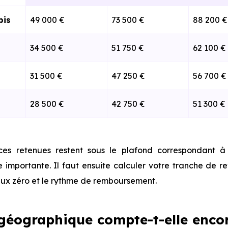
bis
49 000 €
73 500 €
88 200 €
34 500 €
51 750 €
62 100 €
31 500 €
47 250 €
56 700 €
28 500 €
42 750 €
51 300 €
ces retenues restent sous le plafond correspondant à 
 importante. Il faut ensuite calculer votre tranche de r
aux zéro et le rythme de remboursement.
géographique compte-t-elle encor