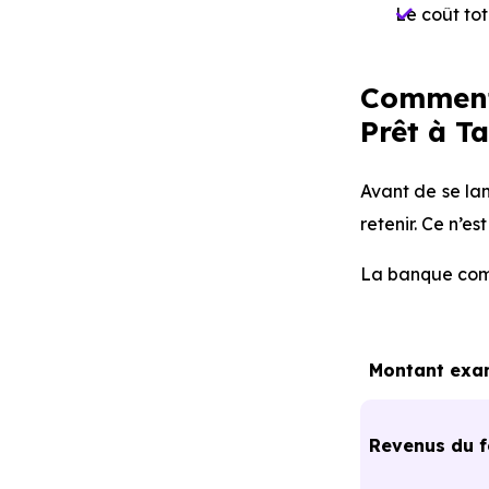
Le coût tot
Comment 
Prêt à T
Avant de se lan
retenir. Ce n’e
La banque comp
Montan⁠⁠t ex
Revenus du 