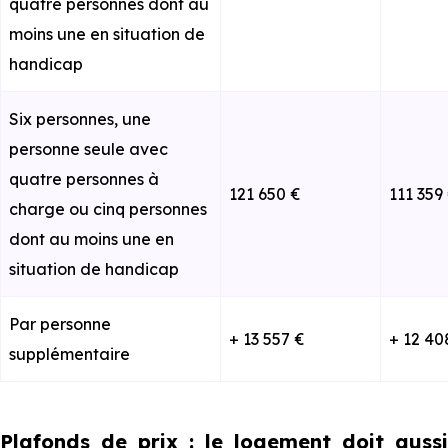
quatre personnes dont au
moins une en situation de
handicap
Six personnes, une
personne seule avec
quatre personnes à
121 650 €
111 359
charge ou cinq personnes
dont au moins une en
situation de handicap
Par personne
+ 13 557 €
+ 12 40
supplémentaire
Plafonds de prix : le logement doit aussi