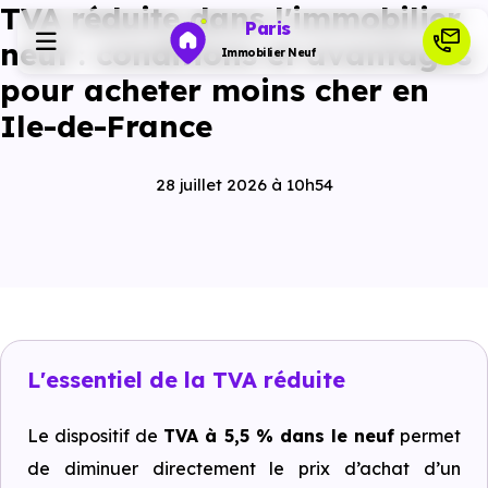
TVA réduite dans l'immobilier
Paris
neuf : conditions et avantages
Immobilier Neuf
pour acheter moins cher en
Ile-de-France
Programmes neufs
28 juillet 2026 à 10h54
Habiter
Investir
Actualités
L'essentiel de la TVA réduite
Ressources
Le dispositif de
TVA à 5,5 % dans le neuf
permet
de diminuer directement le prix d’achat d’un
Financer