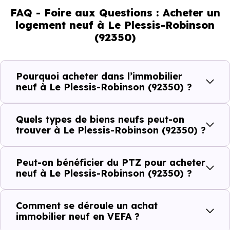
FAQ - Foire aux Questions : Acheter un
43.84 % d'adultes (dont 75.5 % d'actifs), 20.99 % de
logement neuf à Le Plessis-Robinson
seniors, 16.38 % de jeunes et 18.79 % d'enfants. Un profil
(92350)
démographique qui renseigne directement sur la
demande locative locale et les typologies de biens les
plus recherchées.
Pourquoi acheter dans l’immobilier
neuf à Le Plessis-Robinson (92350) ?
Côté cadre de vie, Le Plessis-Robinson (92350) dispose de
41 commerces, 102 professions médicales et 18
Quels types de biens neufs peut-on
établissements scolaires. Des équipements du quotidien
trouver à Le Plessis-Robinson (92350) ?
qui constituent autant d'arguments concrets pour habiter
ou investir dans la commune.
Peut-on bénéficier du PTZ pour acheter
neuf à Le Plessis-Robinson (92350) ?
Combien coûte un logement à Le Plessis-
Comment se déroule un achat
Robinson (92350) ?
immobilier neuf en VEFA ?