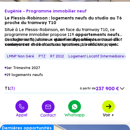
Eugénie - Programme immobilier neuf
Le Plessis-Robinson : logements neufs du studio au T6
proche du tramway T10
Situé à Le Plessis-Robinson, en face du tramway T10, ce
programme immobilier propose 119
appartements
neufs
du studio au T6, dans un
Les logements, lumineux et bien isolés, offrent un cœur d’îlot
quartier dynamique
entouré de
commerces
verdoyant et des balcons ou terrasses privatifs. Un projet
et de structures sportives. La résidence, avec
son architecture inspirée des traditions locales, s’intègre dans
idéal pour une résidence principale ou un investissement
un
locatif, dans un environnement résidentiel apaisant et bien
cadre résidentiel
apaisant.
LMNP Non Géré
PTZ
RT 2012
Logement Locatif Intermédiaire (LL
desservi.
1er Trimestre 2027
19 logements neufs
237 900 €
T1
3
à partir de
311 600 €
T2
2
à partir de
376 200 €
T3
9
à partir de
Appel
Whatsapp
Voir +
Contact
522 900 €
T4
3
à partir de
574 800 €
T5
2
à partir de
Dernières opportunités