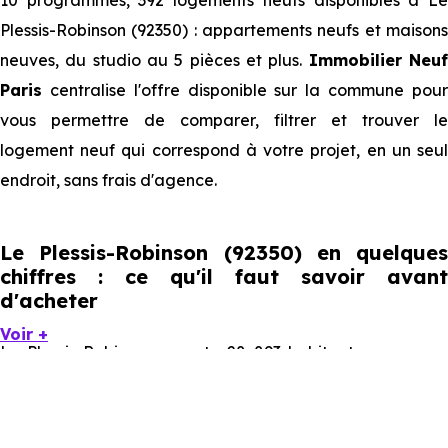
10 programmes, 392 logements neufs disponibles à Le
Plessis-Robinson (92350) : appartements neufs et maisons
neuves, du studio au 5 pièces et plus.
Immobilier Neu
Paris
centralise l'offre disponible sur la commune pour
vous permettre de comparer, filtrer et trouver le
logement neuf qui correspond à votre projet, en un seul
endroit, sans frais d'agence.
Le Plessis-Robinson (92350) en quelques
chiffres : ce qu'il faut savoir avant
d'acheter
Voir +
Le Plessis-Robinson compte 28 893 habitants, avec une
évolution démographique de -0.1 % par an. Un indicateur
direct de l'attractivité de la commune et du dynamisme
de son marché immobilier. La population se répartit entre