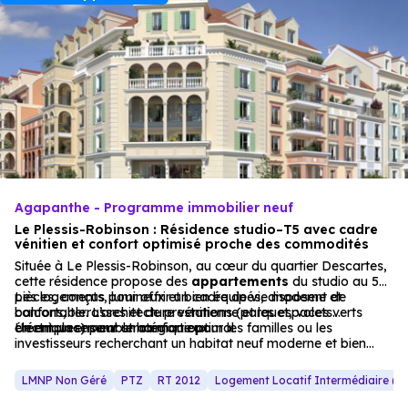
Agapanthe - Programme immobilier neuf
Le Plessis-Robinson : Résidence studio–T5 avec cadre
vénitien et confort optimisé proche des commodités
Située à Le Plessis-Robinson, au cœur du quartier Descartes,
cette résidence propose des
appartements
du studio au 5
pièces, conçus pour offrir un cadre de vie moderne et
Les logements, lumineux et bien équipés, disposent de
confortable. L’architecture vénitienne et les espaces verts
balcons, terrasses et de prestations (parquet, volets
créent un ensemble harmonieux.
électriques) pour un confort optimal.
Un emplacement stratégique pour les familles ou les
investisseurs recherchant un habitat neuf moderne et bien
desservi.
LMNP Non Géré
PTZ
RT 2012
Logement Locatif Intermédiaire (LL