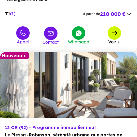
210 000 €
T1
1
à partir de
231 000 €
T2
23
à partir de
331 000 €
T3
57
à partir de
Appel
Whatsapp
Voir +
Contact
451 000 €
T4
17
à partir de
580 000 €
T5
3
à partir de
Nouveauté
13 OR (92) - Programme immobilier neuf
Le Plessis-Robinson, sérénité urbaine aux portes de