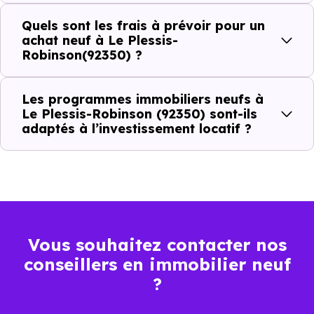
C'est souvent la première question. Voici les repères de
Quels sont les frais à prévoir pour un
prix à connaître pour un achat immobilier à Le Plessis-
achat neuf à Le Plessis-
Robinson (92350) :
Robinson(92350) ?
Les programmes immobiliers neufs à
Prix
Prix
Prix
Le Plessis-Robinson (92350) sont-ils
adaptés à l’investissement locatif ?
minimum
moyen
maximum
5 395 €
Appartement
3 622 € /m²
7 018 € /m²
/m²
5 346 €
Maison
Vous souhaitez contacter nos
3 544 € /m²
7 890 € /m²
/m²
conseillers en immobilier neuf
?
Ces prix varient selon la localisation dans la commune, la