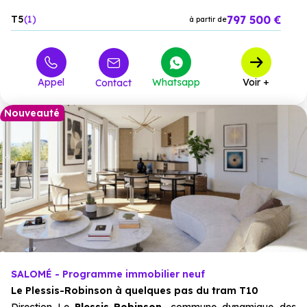
797 500 €
T5
1
à partir de
Appel
Whatsapp
Voir +
Contact
Nouveauté
SALOMÉ - Programme immobilier neuf
Le Plessis-Robinson à quelques pas du tram T10