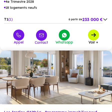
4e Trimestre 2028
18 logements neufs
233 000 €
T1
1
à partir de
281 000 €
T2
5
à partir de
373 000 €
T3
3
à partir de
Appel
Whatsapp
Voir +
Contact
507 000 €
T4
4
à partir de
710 000 €
T5
5
à partir de