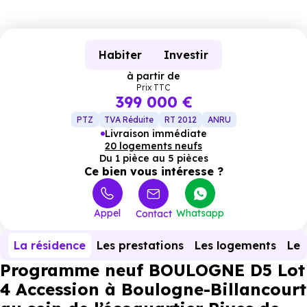
Habiter
Investir
à partir de
Prix TTC
399 000 €
PTZ
TVA Réduite
RT 2012
ANRU
Livraison immédiate
20 logements neufs
Du 1 pièce au 5 pièces
Ce bien vous intéresse ?
Appel
Whatsapp
Contact
La résidence
Les prestations
Les logements
Le 
Programme neuf BOULOGNE D5 Lot
4 Accession à Boulogne-Billancourt