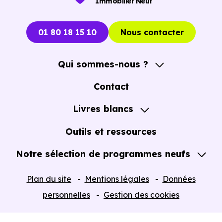
Immobilier Neuf
01 80 18 15 10
Nous contacter
Qui sommes-nous ?
A propos
Contact
Notre Accompagnement
Livres blancs
Notre Expertise
Guide de l'Achat immobilier neuf en VEFA
Outils et ressources
Notre sélection de programmes neufs
Tous nos Programmes neufs
Plan du site
Mentions légales
Données
Programmes neufs Dispositif Jeanbrun
personnelles
Gestion des cookies