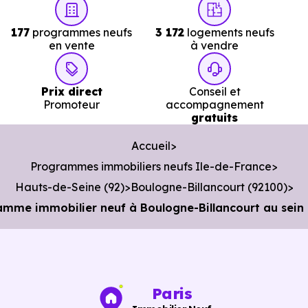
Police :
Commissariat de police de Boulogne-
Billancourt
à 1.9 km, soit 4 min en voiture ou à 1.5 km
177
programmes neufs
3 172
logements neufs
soit 18 min à pied
.
en vente
à vendre
Poste :
La Poste Bellevue
à 3.4 km, soit 6 min e
voiture ou à 1.9 km, soit 23 min à pied
Prix direct
Conseil et
.
Promoteur
accompagnement
Bibliothèque :
Médiathèque le Trapeze
gratuits
à 609 m, soit 
min en voiture ou à 336 m, soit 4 min à pied
.
Accueil
Programmes immobiliers neufs Ile-de-France
Hauts-de-Seine (92)
Boulogne-Billancourt (92100)
me immobilier neuf à Boulogne-Billancourt au sein d
Paris