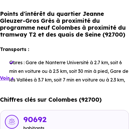
Points d'intérêt du quartier Jeanne
Gleuzer-Gros Grès à proximité du
programme neuf Colombes à proximité du
tramway T2 et des quais de Seine (92700)
Transports :
Gares :
Gare de Nanterre Université
à 2.7 km, soit 6
min en voiture ou à 2.5 km, soit 30 min à pied
,
Gare de
Voir +
les Vallées
à 3.7 km, soit 7 min en voiture ou à 2.3 km,
soit 28 min à pied
,
Gare de la Garenne-Colombes
à 2
km, soit 5 min en voiture ou à 1.2 km, soit 14 min à
Chiffres clés sur Colombes (92700)
pied
.
Bus :
Ligne 378 - Ligne T2 : Victor Basch
à 272 m, soit 1
90692
min en voiture ou à 122 m, soit 1 min à pied
,
Ligne 276
habitants