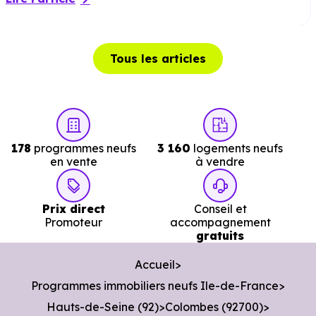
voiture ou à 2 km, soit 24 min à pied
.
Théâtre :
Théâtre de la Garenne
à 1.7 km, soit 4 min
en voiture ou à 1.5 km, soit 19 min à pied
Tous les articles
.
Musée :
Musée des Travaux Publics
à 3.1 km, soit 5 min
en voiture ou à 3 km, soit 36 min à pied
.
Restaurant :
Mill Crêpes
à 137 m, soit 0 min en voiture
178
programmes neufs
3 160
logements neufs
ou à 133 m, soit 2 min à pied
.
en vente
à vendre
Prix direct
Conseil et
Services :
Promoteur
accompagnement
gratuits
Police :
Commissariat de police de la Garenne
Accueil
Colombes
à 1.6 km, soit 3 min en voiture ou à 1.5 km
Programmes immobiliers neufs Ile-de-France
soit 18 min à pied
.
Hauts-de-Seine (92)
Colombes (92700)