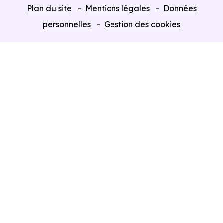
Tous nos Programmes neufs
Plan du site
Mentions légales
Données
Programmes neufs Dispositif Jeanbrun
personnelles
Gestion des cookies
Retour