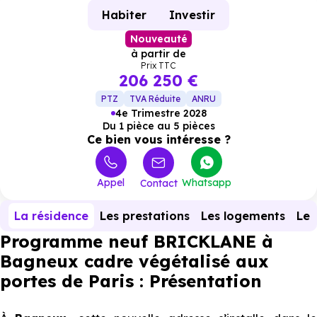
Habiter
Investir
Nouveauté
à partir de
Prix TTC
206 250 €
PTZ
TVA Réduite
ANRU
4e Trimestre 2028
Du 1 pièce au 5 pièces
Ce bien vous intéresse ?
Appel
Whatsapp
Contact
La résidence
Les prestations
Les logements
Le 
Programme neuf BRICKLANE à
Bagneux cadre végétalisé aux
portes de Paris : Présentation