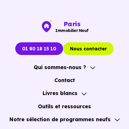
min en voiture ou à 1.6 km, soit 19 min à pied
.
Paris
Immobilier Neuf
01 80 18 15 10
Nous contacter
Qui sommes-nous ?
A propos
Contact
Notre Accompagnement
Livres blancs
Notre Expertise
Guide de l'Achat immobilier neuf en VEFA
Outils et ressources
Notre sélection de programmes neufs