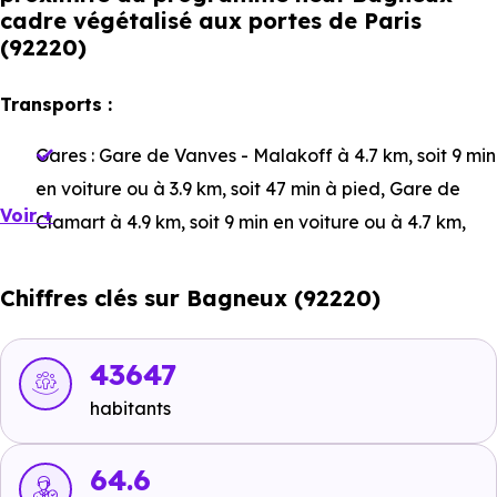
cadre végétalisé aux portes de Paris
(92220)
Transports :
Gares :
Gare de Vanves - Malakoff
à 4.7 km, soit 9 min
en voiture ou à 3.9 km, soit 47 min à pied
,
Gare de
Voir +
Clamart
à 4.9 km, soit 9 min en voiture ou à 4.7 km,
soit 57 min à pied
,
Gare d'Issy-les-Moulineaux
à 6.5
km, soit 11 min en voiture ou à 5.8 km, soit 1h 10 min à
Chiffres clés sur Bagneux (92220)
pied
.
Bus :
Pasteur - Meuniers
à 56 m, soit 0 min en voiture
43647
ou à 56 m, soit 1 min à pied
,
Ligne 162 - Ligne 188 -
habitants
Ligne 388 : Pasteur–Meuniers
à 58 m, soit 0 min en
voiture ou à 58 m, soit 1 min à pied
.
64.6