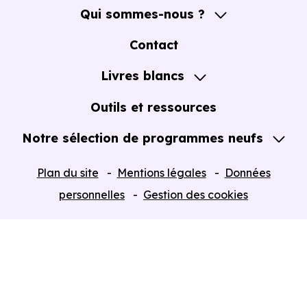
Qui sommes-nous ?
A propos
Contact
Notre Accompagnement
Livres blancs
Notre Expertise
Guide de l'Achat immobilier neuf en VEFA
Outils et ressources
Notre sélection de programmes neufs
Tous nos Programmes neufs
Plan du site
Mentions légales
Données
Programmes neufs Dispositif Jeanbrun
personnelles
Gestion des cookies
Retour