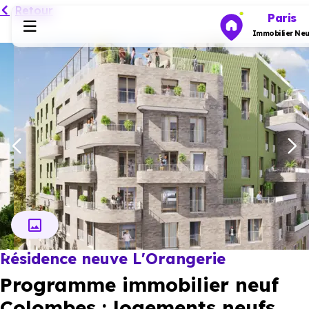
Retour
Paris
Immobilier Neu
Programmes neufs
Habiter
Investir
Actualités
Résidence neuve L'Orangerie
Ressources
Programme immobilier neuf
Financer
Colombes : logements neufs