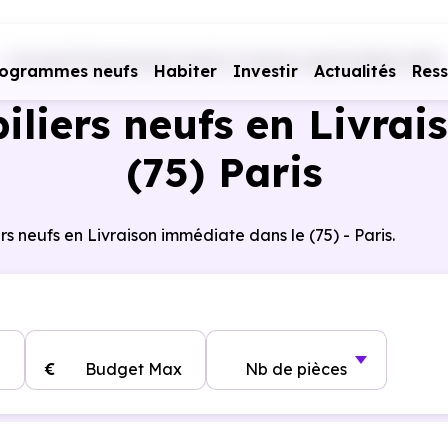
Accueil
Programmes neufs Livraison rapide
Paris (75)
rogrammes neufs
Habiter
Investir
Actualités
Res
iers neufs en Livrai
(75) Paris
s neufs en Livraison immédiate dans le (75) - Paris.
€
Budget Max
Nb de pièces