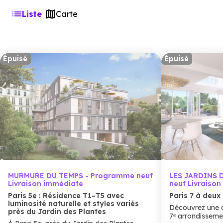
Liste
Carte
Épuisé
Épuisé
MURMURE DU TEMPS - Programme neuf
LES JARDINS 
Livraison immédiate
neuf Livraiso
Paris 5e : Résidence T1–T5 avec
Paris 7 à deu
luminosité naturelle et styles variés
Découvrez une a
près du Jardin des Plantes
7ᵉ arrondisseme