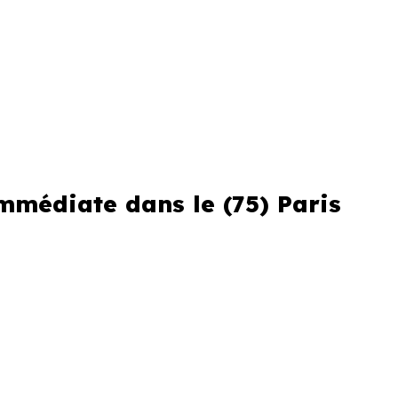
, avec des délais plus longs.
secteurs peu concernés par la
immédiate dans le (75) Paris
u marché local
u visiter des biens indisponibles