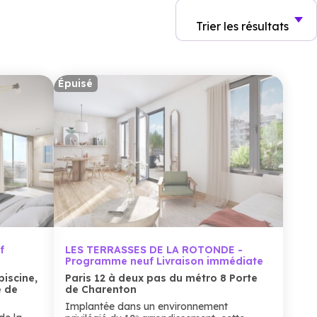
Trier
les résultats
Épuisé
f
LES TERRASSES DE LA ROTONDE -
Programme neuf Livraison immédiate
piscine,
Paris 12 à deux pas du métro 8 Porte
e de
de Charenton
Implantée dans un environnement