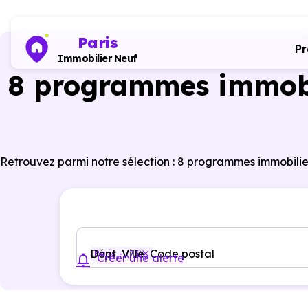
Paris
P
Immobilier Neuf
8 programmes immobil
Retrouvez parmi notre sélection : 8 programmes immobilier
Dépt, Ville, Code postal
Paris - (75)
Créer une alerte