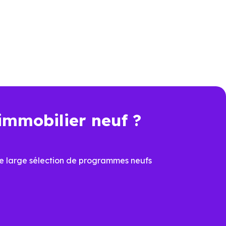
eufs en livraison immédiate
immobilier neuf ?
e large sélection de programmes neufs
r voir l'intégralité de l'offre du