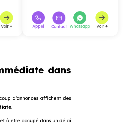
sans vis-à-vis. Les agencements sont
fonctionnels et bien pensés, favorisant une
circulation fluide entre les pièces. Le séjour
lumineux, ouvert sur la cuisine, profite
pleinement des bow windows qui diffusent
Voir +
Appel
Whatsapp
Voir +
Contact
une lumière naturelle agréable tout au long
de la journée. Les chambres, plus
intimistes, assurent calme et confort, tandis
que les prestations de qualité viennent
compléter l’ensemble pour répondre aux
exigences du quotidien. La plupart des
logements bénéficient d’un balcon
spacieux ou d’une
terrasse
, véritables
immédiate dans
respirations en milieu urbain. Ces espaces
extérieurs, bien exposés et préservés des
regards, sont parfaits pour profiter
d’instants de détente ou de moments
partagés. Pensée pour le confort des
résidents, la résidence est entièrement
sécurisée et dispose d’un
local à vélos
au
ucoup d’annonces affichent des
rez-de-chaussée, idéal pour une
mobilité
diate
.
douce
en plein Paris.
prêt à être occupé dans un délai