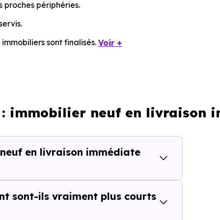
s proches périphéries.
ervis.
 immobiliers sont finalisés.
Voir +
 développement proposent surtout des biens en construction
ante à comprendre pour ne pas perdre de temps sur des 
: immobilier neuf en livraison 
ps avec une vision claire d
neuf en livraison immédiate
ris
 principal enjeu reste le temps. Multiplier les recherches o
nt sont-ils vraiment plus courts
lusieurs semaines.