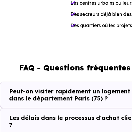
Les centres urbains ou leur
Des secteurs déjà bien dess
Des quartiers où les projets
À l’inverse, certaines zones en
Cette répartition est import
livraison immédiate.
FAQ - Questions fréquentes 
Gagner du tem
Peut-on visiter rapidement un logement 
dans le (75) Pa
dans le département Paris (75) ?
Dans un projet à délai court, le
Les délais dans le processus d'achat clie
peut rapidement faire perdre p
?