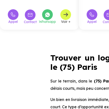
l’intérieur, le programme propose des
appartements neufs
du 2 au 5 pièces,
dont plusieurs duplex, ainsi qu’une maison
neuve de
3 pièces
. Les logements
conservent le charme de l’existant tout en
Appel
Whatsapp
Voir +
Appel
Contact
Con
bénéficiant des prestations du neuf, avec
des espaces bien agencés, lumineux et
agréables à vivre. L’
isolation thermique
et phonique assure un confort optimal,
créant une atmosphère paisible en plein
cœur de Paris. Les ouvertures généreuses
prolongent les séjours vers des
terrasse
s
ou jardins privatifs, véritables
Trouver un lo
prolongements de l’habitat, propices à la
détente et aux moments privilégiés. Chaque
logement est livré avec une salle de bain
le (75) Paris
équipée et dispose d’une cave individuelle,
facilitant l’organisation du quotidien. Une
opportunité rare de vivre ou d’investir dans
une adresse parisienne alliant cachet,
Sur le terrain, dans le
(75) Par
modernité et nature.
délais courts, mais peu concer
Un bien en livraison immédiate,
court. Ce type d’opportunité exis