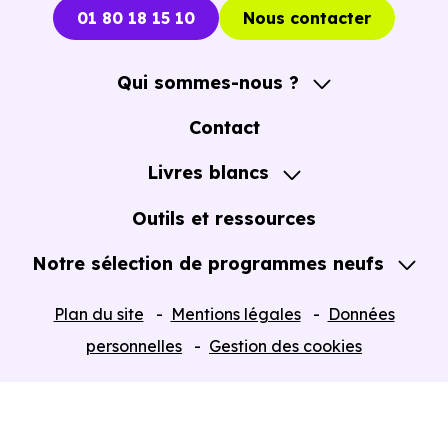
01 80 18 15 10
Nous contacter
Qui sommes-nous ?
A propos
Contact
Notre Accompagnement
Livres blancs
Notre Expertise
Guide de l'Achat immobilier neuf en VEFA
Outils et ressources
Notre sélection de programmes neufs
Tous nos Programmes neufs
Plan du site
Mentions légales
Données
Programmes neufs Dispositif Jeanbrun
personnelles
Gestion des cookies
Retour