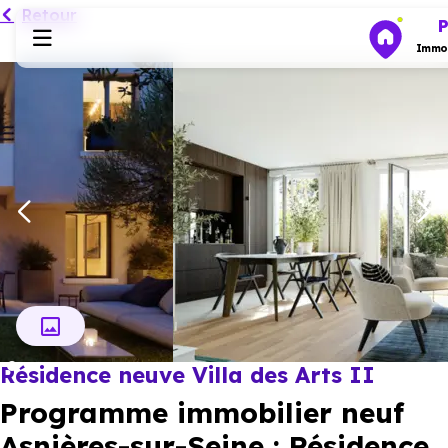
Retour
P
Immob
Programmes neufs
Habiter
Investir
Actualités
Résidence neuve Villa des Arts II
Ressources
Programme immobilier neuf
Financer
Asnières-sur-Seine : Résidence