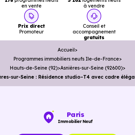
178
programmes neufs
3 162
logements neufs
en vente
à vendre
à 1.6 km, soit 3 min en voiture ou à 1.9 km, soit 23 min à
pied
.
Prix direct
Conseil et
Poste :
La Poste Asnieres Bourguignons
à 443 m, soit 
Promoteur
accompagnement
gratuits
min en voiture ou à 158 m, soit 2 min à pied
.
Bibliothèque :
Bibliothèque Alexandre Jardin
à 1.7
Accueil
km, soit 3 min en voiture ou à 1.4 km, soit 17 min à
Programmes immobiliers neufs Ile-de-France
pied
.
Hauts-de-Seine (92)
Asnières-sur-Seine (92600)
ères-sur-Seine : Résidence studio–T4 avec cadre élég
Paris
Immobilier Neuf