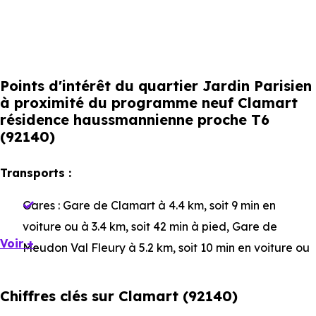
Points d'intérêt du quartier Jardin Parisien
à proximité du programme neuf Clamart
résidence haussmannienne proche T6
(92140)
Transports :
Gares :
Gare de Clamart
à 4.4 km, soit 9 min en
voiture ou à 3.4 km, soit 42 min à pied
,
Gare de
Voir +
Meudon Val Fleury
à 5.2 km, soit 10 min en voiture ou
à 3.6 km, soit 45 min à pied
,
Gare de Meudon
à 6.7 km,
soit 12 min en voiture ou à 4.4 km, soit 54 min à pied
.
Chiffres clés sur Clamart (92140)