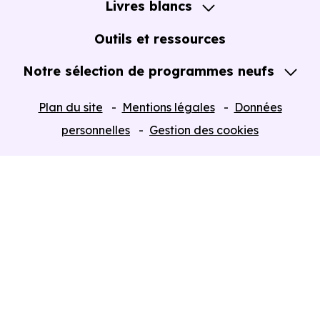
Livres blancs
Notre Expertise
Guide de l'Achat immobilier neuf en VEFA
Outils et ressources
Notre sélection de programmes neufs
Tous nos Programmes neufs
Plan du site
Mentions légales
Données
Programmes neufs Dispositif Jeanbrun
personnelles
Gestion des cookies
Retour