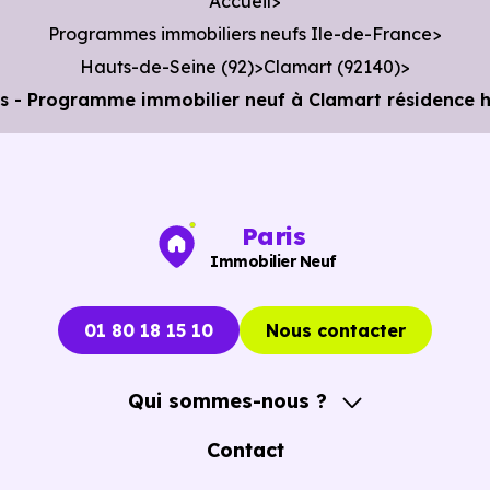
Accueil
km, soit 4 min en voiture ou à 1.9 km, soit 22 min à
Programmes immobiliers neufs Ile-de-France
pied
.
Hauts-de-Seine (92)
Clamart (92140)
s - Programme immobilier neuf à Clamart résidence 
Paris
Immobilier Neuf
01 80 18 15 10
Nous contacter
Qui sommes-nous ?
A propos
Contact
Notre Accompagnement