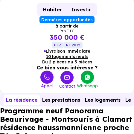
Habiter
Investir
Dernières opportunités
à partir de
Prix TTC
350 000 €
PTZ
RT 2012
Livraison immédiate
10 logements neufs
Du 2 pièces au 5 pièces
Ce bien vous intéresse ?
Appel
Whatsapp
Contact
La résidence
Les prestations
Les logements
Le 
Programme neuf Panorama
Beaurivage - Montsouris à Clamart
résidence haussmannienne proche