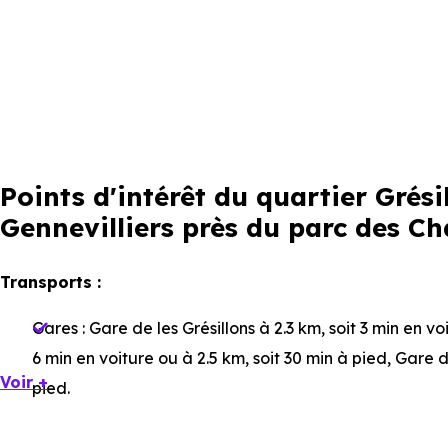
Points d'intérêt du quartier Gré
Gennevilliers près du parc des Ch
Transports :
Gares :
Gare de les Grésillons
à 2.3 km, soit 3 min en vo
6 min en voiture ou à 2.5 km, soit 30 min à pied
,
Gare d
Voir +
pied
.
Bus :
Ligne 166 - Ligne 178 - Ligne T1 : Parc des Chan