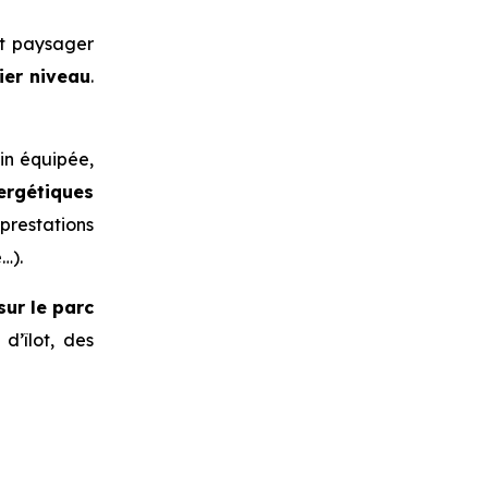
ot paysager
ier niveau
.
ain équipée,
ergétiques
prestations
…).
sur le parc
d’îlot, des