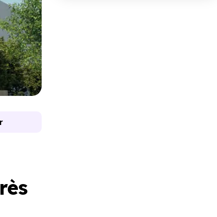
r
rès