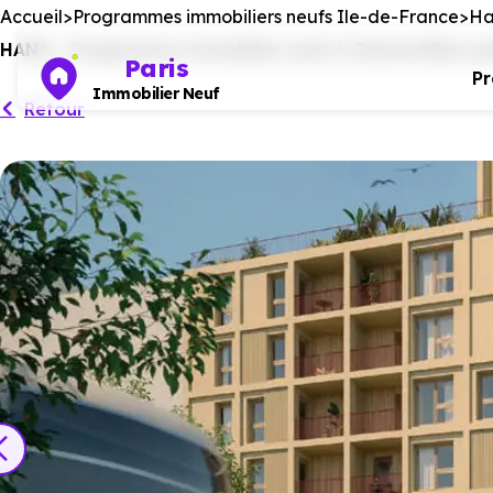
Accueil
Programmes immobiliers neufs Ile-de-France
Ha
HANA - Programme immobilier neuf à Gennevilliers pr
Paris
P
Immobilier Neuf
Retour
Ce programm
No