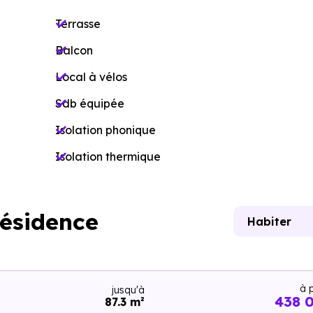
Terrasse
Balcon
Local à vélos
Sdb équipée
Isolation phonique
Isolation thermique
résidence
Habiter
à p
jusqu'à
438 
87.3 m²