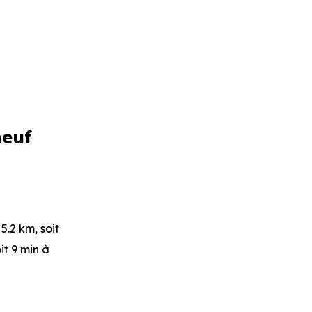
neuf
 5.2 km, soit
it 9 min à
 pied
.