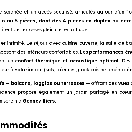
e soignée et un accès sécurisé, articulés autour d’un îl
o au 5 pièces, dont des 4 pièces en duplex au dern
fitent de terrasses plein ciel en attique.
é et intimité. Le séjour avec cuisine ouverte, la salle de b
osent des intérieurs confortables. Les
performances én
rant un
confort thermique et acoustique optimal.
Des 
ieur à votre image (sols, faïences, pack cuisine aménagée
fs
—
balcons, loggias ou terrasses
— offrant des
vues 
résidence propose également un jardin partagé en cœur 
n serein à
Gennevilliers.
ommodités