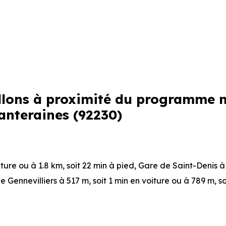
sillons à proximité du programme 
anteraines (92230)
iture ou à 1.8 km, soit 22 min à pied
,
Gare de Saint-Denis
à
e Gennevilliers
à 517 m, soit 1 min en voiture ou à 789 m, so
teraines
à 14 m, soit 0 min en voiture ou à 33 m, soit 0 min à