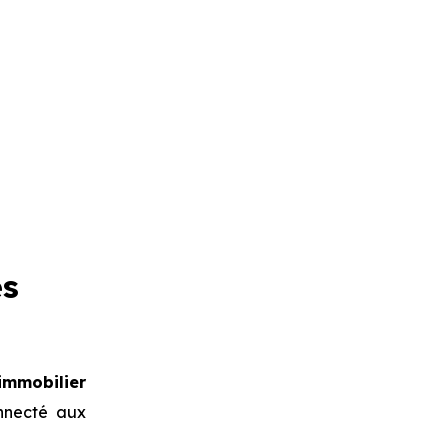
es
mmobilier
onnecté aux