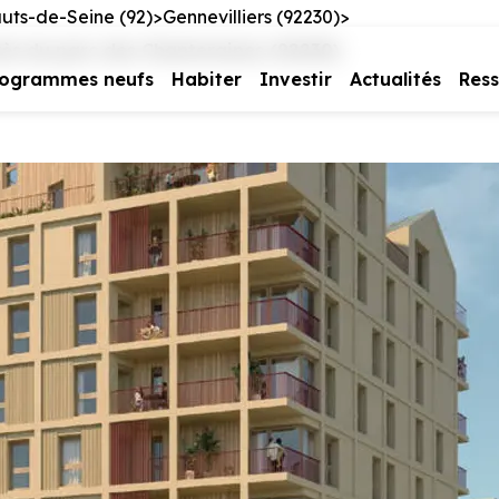
uts-de-Seine (92)
Gennevilliers (92230)
ès du parc des Chanteraines (92230)
rogrammes neufs
Habiter
Investir
Actualités
Res
e vous intéresse
us contacter