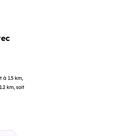
vec
rt
à 1.5 km,
1.2 km, soit
Lenglen
à
 min en