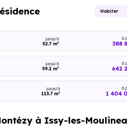
résidence
Habiter
à p
jusqu'à
388 
52.7 m²
à p
jusqu'à
642 
59.2 m²
à p
jusqu'à
1 404 
113.7 m²
Montézy à Issy-les-Mouline