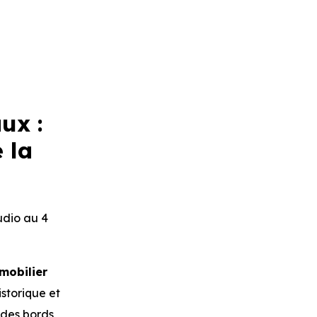
ux :
 la
udio au 4
mobilier
storique et
 des bords