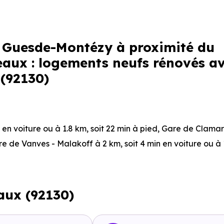
es Guesde-Montézy à proximité du
aux : logements neufs rénovés a
 (92130)
n en voiture ou à 1.8 km, soit 22 min à pied
,
Gare de Clama
re de Vanves - Malakoff
à 2 km, soit 4 min en voiture ou à 
it 0 min en voiture ou à 7 m, soit 0 min à pied
.
eaux (92130)
 voiture ou à 1.8 km, soit 22 min à pied
,
Ligne 2 : Suzanne 
pied
,
Ligne 2 - Ligne 3A : Porte de Versailles
à 2.7 km, soit 6