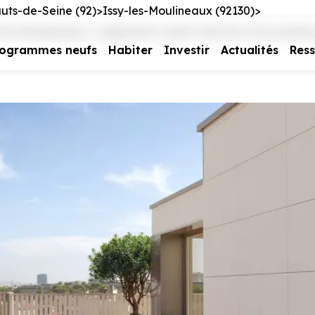
uts-de-Seine (92)
Issy-les-Moulineaux (92130)
s-Moulineaux : logements neufs rénovés avec jardin p
rogrammes neufs
Habiter
Investir
Actualités
Res