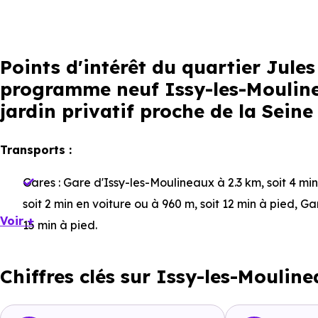
Points d'intérêt du quartier Jul
programme neuf Issy-les-Mouline
jardin privatif proche de la Seine
Transports :
Gares :
Gare d'Issy-les-Moulineaux
à 2.3 km, soit 4 mi
soit 2 min en voiture ou à 960 m, soit 12 min à pied
,
Ga
Voir +
15 min à pied
.
Bus :
Ligne TUVIM - Ligne 394 : Jules Guesde
à 7 m, so
Chiffres clés sur Issy-les-Moulin
Tramway :
Ligne 2 : Porte d'Issy
à 2.1 km, soit 4 min en
2.4 km, soit 5 min en voiture ou à 1.9 km, soit 23 min à 