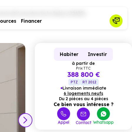
rivatif proche de la Seine (92130)
sources
Financer
Habiter
Investir
à partir de
Prix TTC
388 800 €
PTZ
RT 2012
Livraison immédiate
6 logements neufs
Du 2 pièces au 4 pièces
Ce bien vous intéresse ?
Appel
Whatsapp
Contact