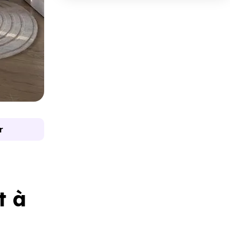
r
t à