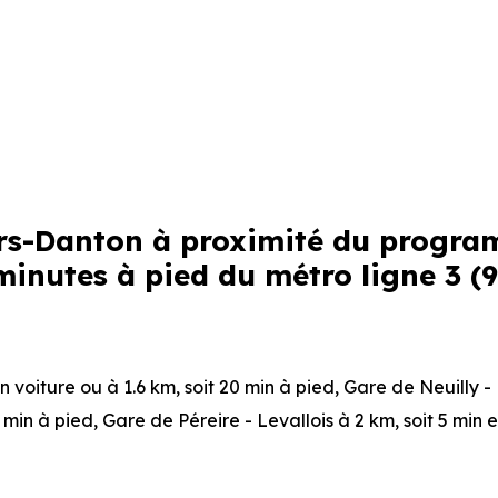
liers-Danton à proximité du progr
minutes à pied du métro ligne 3 (
en voiture ou à 1.6 km, soit 20 min à pied
,
Gare de Neuilly -
3 min à pied
,
Gare de Péreire - Levallois
à 2 km, soit 5 min 
 0 min en voiture ou à 9 m, soit 0 min à pied
.