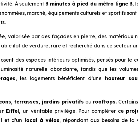
ivité. À seulement
3 minutes à pied du métro ligne 3
, 
renommées, marché, équipements culturels et sportifs son
ts.
ée, valorisée par des façades en pierre, des matériaux n
le îlot de verdure, rare et recherché dans ce secteur ur
sent des espaces intérieurs optimisés, pensés pour le co
e luminosité naturelle abondante, tandis que les volum
étages,
les logements bénéficient d’une
hauteur sou
cons, terrasses, jardins privatifs
ou
rooftops.
Certain
 Eiffel,
un véritable privilège. Pour compléter ce
proj
l
et d’un
local à vélos
, répondant aux besoins de la 