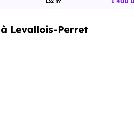
1 400 
132 m²
 à Levallois-Perret