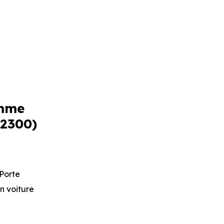
amme
92300)
 Porte
en voiture