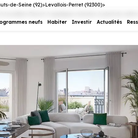
uts-de-Seine (92)
Levallois-Perret (92300)
Levallois-Perret à quelques minutes à pied du métro
rogrammes neufs
Habiter
Investir
Actualités
Res