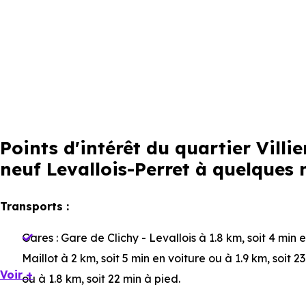
Points d'intérêt du quartier Vil
neuf Levallois-Perret à quelques 
Transports :
Gares :
Gare de Clichy - Levallois
à 1.8 km, soit 4 min 
Maillot
à 2 km, soit 5 min en voiture ou à 1.9 km, soit 2
Voir +
ou à 1.8 km, soit 22 min à pied
.
Bus :
Ligne 93 - Ligne 174 : Voltaire - Villiers
à 9 m, soit