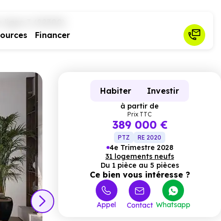
 ligne 3 (92300)
sources
Financer
Habiter
Investir
à partir de
Prix TTC
389 000 €
PTZ
RE 2020
4e Trimestre 2028
31 logements neufs
Du 1 pièce au 5 pièces
Ce bien vous intéresse ?
Appel
Whatsapp
Contact