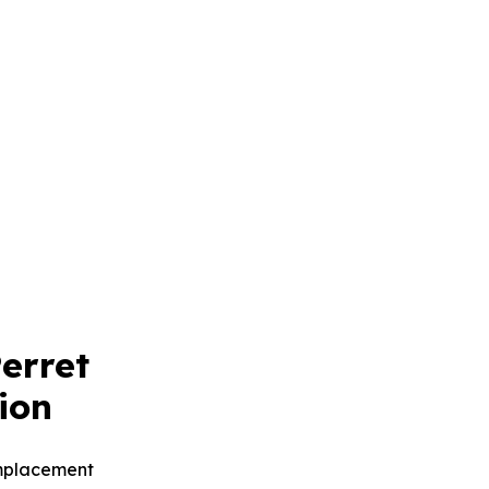
erret
ion
mplacement