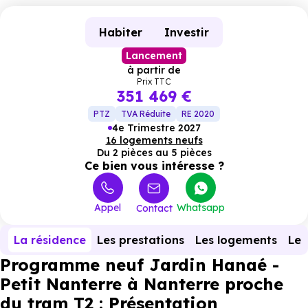
Habiter
Investir
Lancement
à partir de
Prix TTC
351 469 €
PTZ
TVA Réduite
RE 2020
4e Trimestre 2027
16 logements neufs
Du 2 pièces au 5 pièces
Ce bien vous intéresse ?
Appel
Whatsapp
Contact
La résidence
Les prestations
Les logements
Le 
Programme neuf Jardin Hanaé -
Petit Nanterre à Nanterre proche
du tram T2 : Présentation