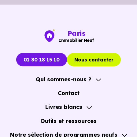
Bibliothèque :
Mediatheque de la Marine
à 1.3 km, soit
2 min en voiture ou à 1.3 km, soit 16 min à pied
.
Paris
Immobilier Neuf
01 80 18 15 10
Nous contacter
Qui sommes-nous ?
A propos
Contact
Notre Accompagnement
Livres blancs
Notre Expertise
Guide de l'Achat immobilier neuf en VEFA
Outils et ressources
Notre sélection de programmes neufs