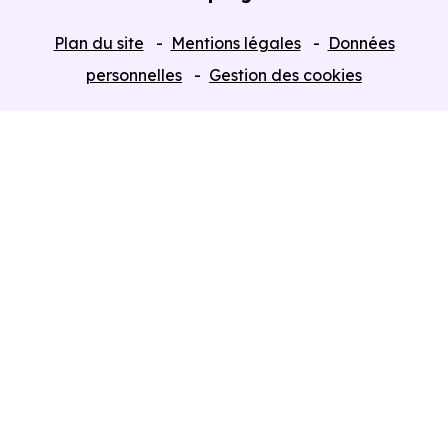
Tous nos Programmes neufs
Plan du site
Mentions légales
Données
Programmes neufs Dispositif Jeanbrun
personnelles
Gestion des cookies
Retour