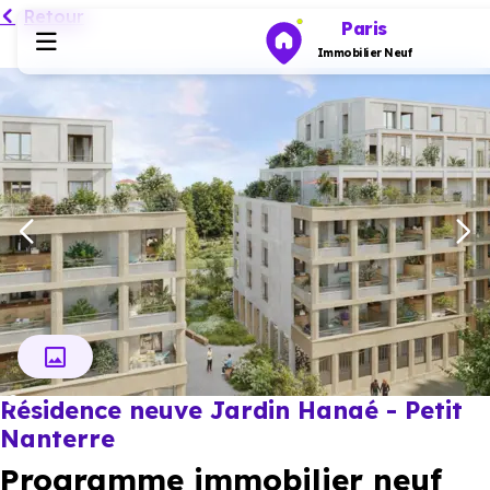
Retour
Paris
Immobilier Neuf
Programmes neufs
Habiter
Investir
Actualités
Résidence neuve Jardin Hanaé - Petit
Ressources
Nanterre
Programme immobilier neuf
Financer