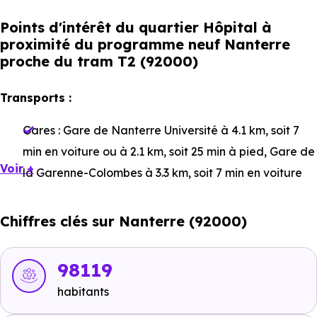
Points d'intérêt du quartier Hôpital à
proximité du programme neuf Nanterre
proche du tram T2 (92000)
Transports :
Gares :
Gare de Nanterre Université
à 4.1 km, soit 7
min en voiture ou à 2.1 km, soit 25 min à pied
,
Gare de
Voir +
la Garenne-Colombes
à 3.3 km, soit 7 min en voiture
ou à 2.5 km, soit 30 min à pied
,
Gare de Nanterre la
Folie
à 4.7 km, soit 7 min en voiture ou à 2.8 km, soit 34
Chiffres clés sur Nanterre (92000)
min à pied
.
Bus :
Aubépine
à 2.3 km, soit 4 min en voiture ou à 687
98119
m, soit 8 min à pied
,
Ligne 304 - Ligne 378 : Les Ormes
habitants
à 2.3 km, soit 4 min en voiture ou à 715 m, soit 9 min à