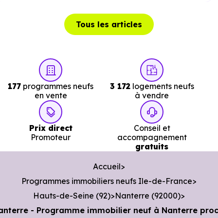
Théâtre :
Théâtre Bernard Marie Koltès
à 3.6 km, soit
5 min en voiture ou à 1.3 km, soit 16 min à pied
Tous les articles
.
Musée :
Musée des Travaux Publics
à 4.4 km, soit 7
min en voiture ou à 4.2 km, soit 51 min à pied
.
Restaurant :
Rodizio Brazil
à 1.3 km, soit 2 min en
177
programmes neufs
3 172
logements neufs
voiture ou à 1.3 km, soit 15 min à pied
.
en vente
à vendre
Prix direct
Conseil et
Services :
Promoteur
accompagnement
gratuits
Police :
Commissariat de police de Bezons
à 2.4 km
Accueil
soit 4 min en voiture ou à 2.4 km, soit 29 min à pied
.
Programmes immobiliers neufs Ile-de-France
Poste :
La Poste Aragon
à 1.7 km, soit 3 min en voiture
Hauts-de-Seine (92)
Nanterre (92000)
ou à 1.4 km, soit 16 min à pied
.
Nanterre - Programme immobilier neuf à Nanterre pro