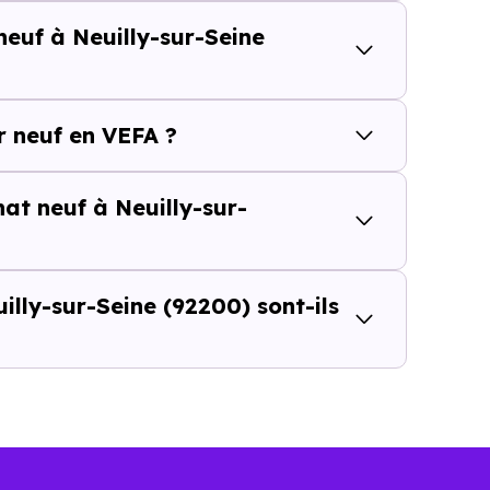
neuf à Neuilly-sur-Seine
 [[PourcentageLocataires] % de locataires, Neuilly-sur-S
é de l'accession et un potentiel locatif à prendre 
résidence principale..
 neuf en VEFA ?
uf ou dans l’ancien à Neuilly-sur-
hat neuf à Neuilly-sur-
 du prix au m²
d’un logement neuf à Neuilly-sur-Seine (92200)
peut se
lly-sur-Seine (92200) sont-ils
hiffre seul ne suffit pas à évaluer le vrai coût d’un achat
 l’ensemble de l’opération : frais d’acquisition, financeme
 et dépenses à venir.
ns l’ancien
Dans le neuf