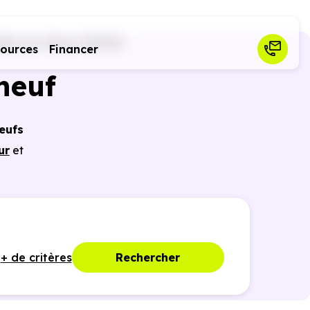
illy-sur-Seine (92200)
sources
Financer
neuf
eufs
ur
et
icier
nces
+ de critères
Rechercher