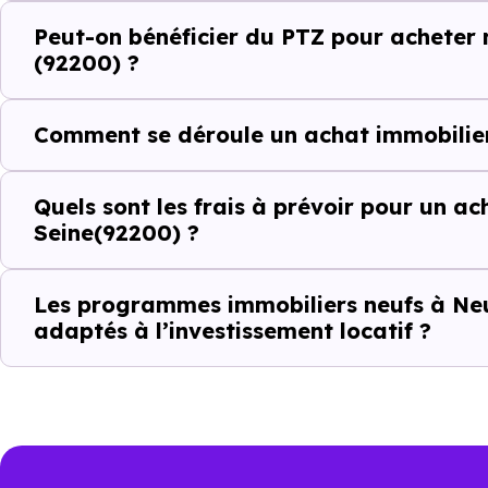
Peut-on bénéficier du PTZ pour acheter 
Avec 52 % de propriétaires et
(92200) ?
complémentaires : un march
d'investissement ou d'achat de 
Comment se déroule un achat immobilier
Acheter dans le ne
Quels sont les frais à prévoir pour un ac
comparer au-delà
Seine(92200) ?
À première vue, le
prix au m² 
Les programmes immobiliers neufs à Neui
d’un bien ancien. Pourtant, ce c
adaptés à l’investissement locatif ?
objectivement, il faut regarder
énergétique, sécurité juridique
Point de comparaison
Da