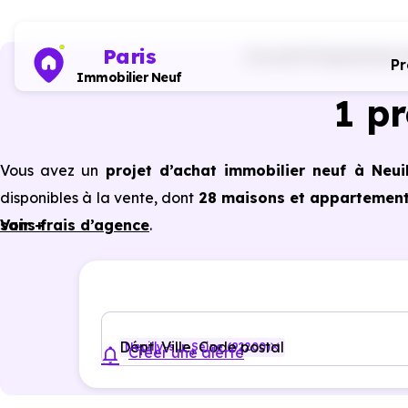
Paris
Accueil
Programmes im
P
Immobilier Neuf
1 p
Vous avez un
projet d’achat immobilier neuf à Neui
disponibles à la vente, dont
28 maisons et appartements
sans frais d’agence
Voir +
.
Selon les
programmes immobiliers neufs disponibles 
des avantages du neuf :
PTZ, TVA réduite
dans cer
énergétiques, garanties constructeur, etc.
Dépt, Ville, Code postal
Neuilly-sur-Seine (92200)
Créer une alerte