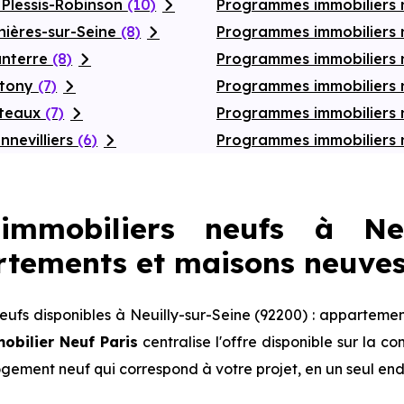
 Plessis-Robinson
(10)
Programmes immobiliers 
nières-sur-Seine
(8)
Programmes immobiliers
anterre
(8)
Programmes immobiliers
ntony
(7)
Programmes immobiliers
uteaux
(7)
Programmes immobiliers
nevilliers
(6)
Programmes immobiliers
mmobiliers neufs à Neui
artements et maisons neuve
ufs disponibles à Neuilly-sur-Seine (92200) : appartemen
obilier Neuf Paris
centralise l'offre disponible sur la
logement neuf qui correspond à votre projet, en un seul end