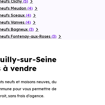
neufs Clichy
(5)
 neufs Meudon
(4)
 neufs Sceaux
(4)
 neufs Vanves
(4)
 neufs Bagneux
(3)
 neufs Fontenay-aux-Roses
(3)
lly-sur-Seine
s à vendre
ts neufs et maisons neuves, du
 commune pour vous permettre de
roit, sans frais d'agence.