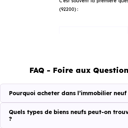
C'est souvent la première ques
(92200) :
Appartement
Maison
FAQ - Foire aux Question
Ces prix varient selon la lo
Pourquoi acheter dans l’immobilier neuf 
programme. Notre moteur de re
Neuilly-sur-Seine (92200) selo
Quels types de biens neufs peut-on trouv
Le parc résidentiel de Neuill
?
résidences secondaires.