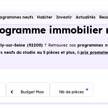
mobiliers neufs Ile-de-France
Hauts-de-Seine (92)
Neu
rogrammes neufs
Habiter
Investir
Actualités
Res
rogramme immobilier 
lly-sur-Seine (92200)
? Retrouvez nos
programmes n
 neufs du studio au 5 pièces et plus,
à
prix promote
à Neuilly-sur-Seine (92200)
, vous pouvez aussi bénéf
tains cas, frais de notaire réduits, bonnes performa
€
Budget Max
Nb de pièces