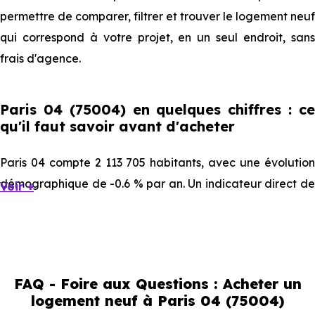
permettre de comparer, filtrer et trouver le logement neuf
qui correspond à votre projet, en un seul endroit, sans
frais d'agence.
Paris 04 (75004) en quelques chiffres : ce
qu'il faut savoir avant d'acheter
Paris 04 compte 2 113 705 habitants, avec une évolution
démographique de -0.6 % par an. Un indicateur direct de
Voir +
l'attractivité de la commune et du dynamisme de son
marché immobilier. La population se répartit entre 39.96 %
d'adultes (dont 70.4 % d'actifs), 22.78 % de seniors, 24.29
% de jeunes et 12.98 % d'enfants. Un profil
FAQ - Foire aux Questions : Acheter un
démographique qui renseigne directement sur la
logement neuf à Paris 04 (75004)
demande locative locale et les typologies de biens les