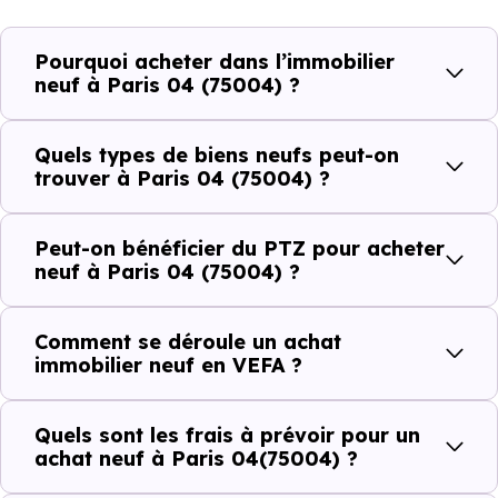
plus recherchées.
Pourquoi acheter dans l’immobilier
Côté cadre de vie, Paris 04 (75004) dispose de 20 503
neuf à Paris 04 (75004) ?
commerces, 14 870 professions médicales et 1 897
établissements scolaires. Des équipements du quotidien
Quels types de biens neufs peut-on
qui constituent autant d'arguments concrets pour habiter
trouver à Paris 04 (75004) ?
ou investir dans la commune.
Peut-on bénéficier du PTZ pour acheter
neuf à Paris 04 (75004) ?
Combien coûte un logement à Paris 04
(75004) ?
Comment se déroule un achat
immobilier neuf en VEFA ?
C'est souvent la première question. Voici les repères de
prix à connaître pour un achat immobilier à Paris 04
Quels sont les frais à prévoir pour un
(75004) :
achat neuf à Paris 04(75004) ?