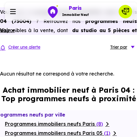
Paris
Vous avez un
projet d’achat immobilier neuf à Paris
Immobilier Neuf
04 (75004)
? Retrouvez nos
programmes neuf
disponibles à la vente, dont
Voir +
du studio au 5 pièces e
Programmes neufs
plus,
à
prix promoteur
et
sans frais d’agence
.
Créer une alerte
Trier
par
Selon les
programmes immobiliers neufs disponible
Habiter
à Paris 04 (75004)
, vous pouvez aussi bénéficier des
avantages du neuf :
PTZ, TVA réduite
dans certains cas
Aucun résultat ne correspond à votre recherche.
Investir
frais de notaire réduits, bonnes performances
Achat immobilier neuf à Paris 04 :
énergétiques, garanties constructeur, etc.
Actualités
Top programmes neufs à proximité
Ressources
rogrammes neufs par ville
Programmes immobiliers neufs Paris
(8)
Financer
Programmes immobiliers neufs Paris 05
(1)