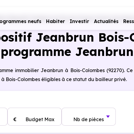
rs Dispositif Jeanbrun en Ile-de-France
Hauts-de-Seine 
rogrammes neufs
Habiter
Investir
Actualités
Res
ositif Jeanbrun Bois-
programme Jeanbrun
gramme immobilier Jeanbrun à Bois-Colombes (92270). Ce
 Bois-Colombes éligibles à ce statut du bailleur privé.
€
Budget Max
Nb de pièces