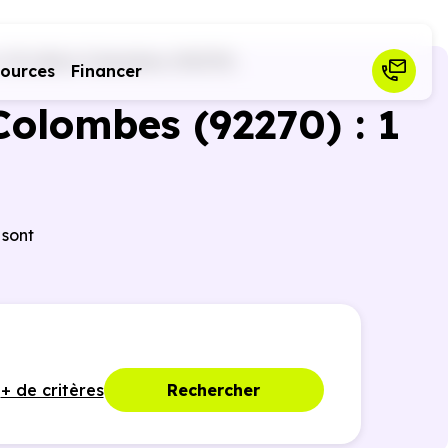
(92)
Bois-Colombes (92270)
sources
Financer
Colombes (92270) : 1
 sont
+ de critères
Rechercher