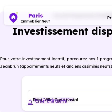
Paris
Accueil
Programmes immobilie
P
Immobilier Neuf
Investissement disp
Pour votre investissement locatif, parcourez nos 1 pro
Jeanbrun (appartements neufs et anciens assimilés neufs) à
Dépt, Ville, Code postal
Bois-Colombes (92270)
Créer une alerte