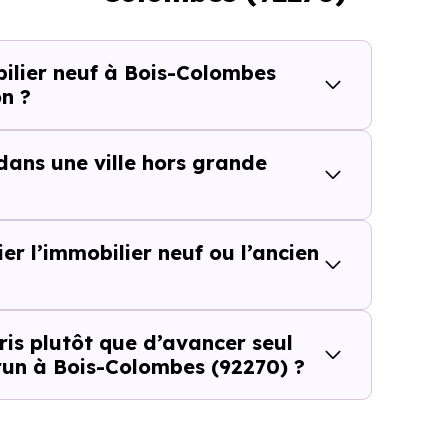
lier neuf à Bois-Colombes
n ?
cteur
 dans une ville hors grande
recherché
ier l’immobilier neuf ou l’ancien
ce l’intérêt de cette approche parce qu’
il ne repose pa
is plutôt que d’avancer seul
run à Bois-Colombes (92270) ?
t plus seulement "la ville est-elle dans la bonne zone ?", 
Bois-Colombes (92270)
, cette nuance change tout.