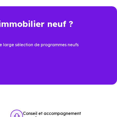
un investisseur
immobilier neuf ?
ment locatif
.
e large sélection de programmes neufs
s produits de défiscalisation
ables chaque année, dans les
Conseil et accompagnement