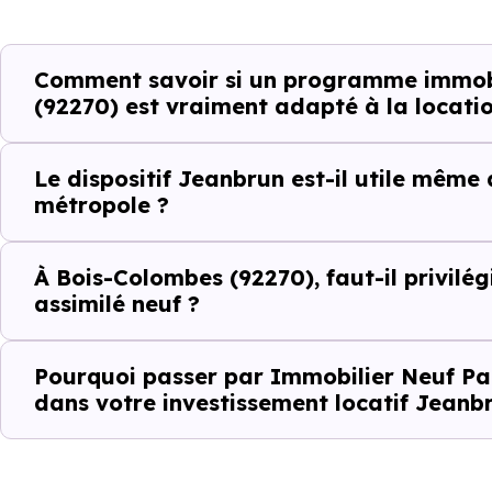
Le bassin d'emploi local
Comment savoir si un programme immobi
(92270) est vraiment adapté à la locatio
La qualité résidentielle du se
La tension locative
Le dispositif Jeanbrun est-il utile même
métropole ?
Le type de logements le plus 
À Bois-Colombes (92270), faut-il privilég
assimilé neuf ?
Le
dispositif Jeanbrun
renfor
strict
.
Pourquoi passer par Immobilier Neuf Par
dans votre investissement locatif Jeanb
Autrement dit, la question n’es
positionné sur son marché ?". À