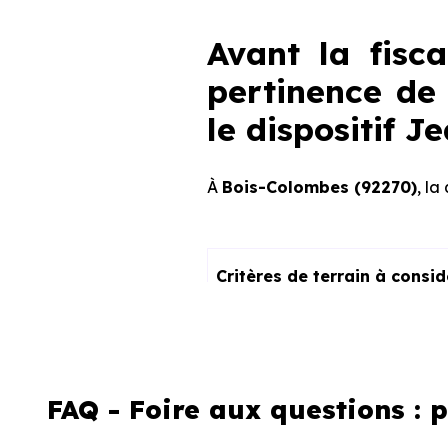
Avant la fisca
pertinence de 
le dispositif 
À
Bois-Colombes (92270)
, la
Critères de terrain à consi
La vie de quartier
L'accès aux transports
FAQ - Foire aux questions :
La proximité des commerces e