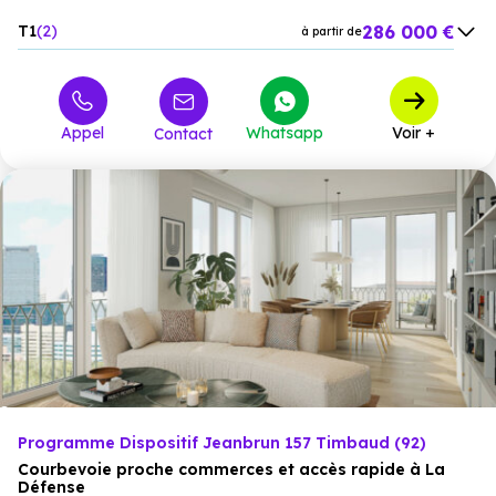
286 000 €
T1
2
à partir de
409 000 €
T2
7
à partir de
489 000 €
T3
18
à partir de
Appel
Whatsapp
Voir +
Contact
636 000 €
T4
2
à partir de
Programme Dispositif Jeanbrun 157 Timbaud (92)
Courbevoie proche commerces et accès rapide à La
Défense