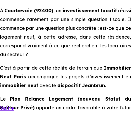
À
Courbevoie (92400)
, un
investissement locatif
réuss
commence rarement par une simple question fiscale. Il
commence par une question plus concrète : est-ce que ce
logement neuf, à cette adresse, dans cette résidence,
correspond vraiment à ce que recherchent les locataires
du secteur ?
C’est à partir de cette réalité de terrain que
Immobilier
Neuf Paris
accompagne les projets d’investissement en
immobilier neuf
avec le
dispositif Jeanbrun
.
Le
Plan Relance Logement (nouveau Statut d
Bailleur Privé)
apporte un cadre favorable à votre futur
Voir +
investissement immobilier.
Mais à l’échelle d’une ville, ce sont les usages locaux qui