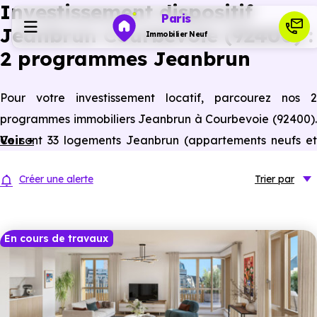
Investissement dispositif
Paris
Jeanbrun Courbevoie (92400) :
Immobilier Neuf
2 programmes Jeanbrun
Programmes neufs
Pour votre investissement locatif, parcourez nos 2
programmes immobiliers Jeanbrun à Courbevoie (92400).
Habiter
Ce sont 33 logements Jeanbrun (appartements neufs et
Voir +
anciens assimilés neufs) à Courbevoie éligibles à ce statut
Investir
Créer une alerte
Trier
par
du bailleur privé.
Actualités
En cours de travaux
Ressources
Financer