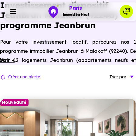
Investissement dispositif
Paris
Jeanbrun Malakoff (92240) : 1
Immobilier Neuf
programme Jeanbrun
Programmes neufs
Pour votre investissement locatif, parcourez nos 1
programme immobilier Jeanbrun à Malakoff (92240). Ce
Habiter
sont 12 logements Jeanbrun (appartements neufs et
Voir +
anciens assimilés neufs) à Malakoff éligibles à ce statut
Investir
Créer une alerte
Trier
par
du bailleur privé.
Actualités
Nouveauté
Ressources
Financer