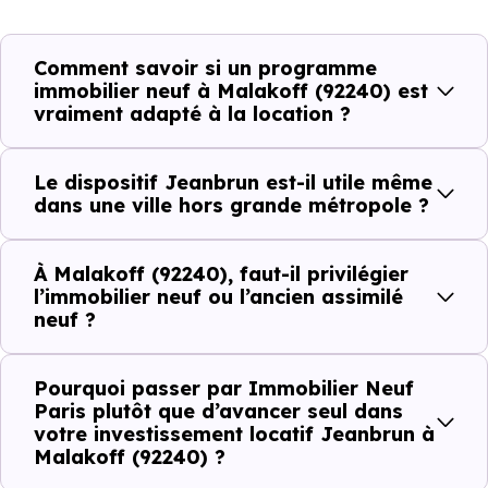
Comment savoir si un programme
Avant la fiscalité, une question
immobilier neuf à Malakoff (92240) est
simple : quelle est la pertinence de
vraiment adapté à la location ?
votre projet d’investissement
locatif avec le dispositif Jeanbrun
Le dispositif Jeanbrun est-il utile même
à Malakoff (92240) ?
dans une ville hors grande métropole ?
À
Malakoff (92240)
, la qualité d’un
investissement
À Malakoff (92240), faut-il privilégier
locatif
se lit à travers plusieurs critères concrets :
l’immobilier neuf ou l’ancien assimilé
neuf ?
Critères de terrain à considérer pour votre
Pourquoi passer par Immobilier Neuf
Paris plutôt que d’avancer seul dans
investissement immobilier avec le dispositif
votre investissement locatif Jeanbrun à
Jeanbrun
Malakoff (92240) ?