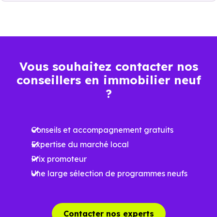
La vie de quartier
L'accès aux transports
La proximité des commerces et services
Vous souhaitez contacter nos
conseillers en immobilier neuf
Le bassin d'emploi local
?
La qualité résidentielle du secteur
Conseils et accompagnement gratuits
La tension locative
Expertise du marché local
Prix promoteur
Le type de logements le plus recherché
Une large sélection de programmes neufs
Le
dispositif Jeanbrun
renforce l’intérêt de cett
Contacter nos experts