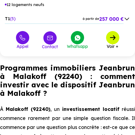
12 logements neufs
257 000 €
T1
5
à partir de
365 000 €
T2
3
à partir de
575 000 €
T3
1
à partir de
Appel
Whatsapp
Voir +
Contact
545 500 €
T4
2
à partir de
1 059 000 €
T5
1
à partir de
Programmes immobiliers Jeanbrun
à Malakoff (92240) : comment
investir avec le dispositif Jeanbrun
à Malakoff
?
À
Malakoff (92240)
, un
investissement locatif
réussi
commence rarement par une simple question fiscale. Il
commence par une question plus concrète : est-ce que ce