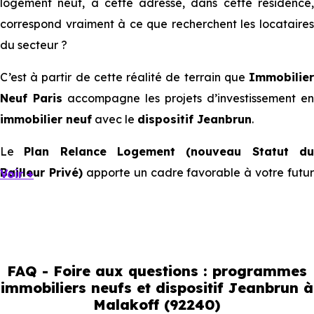
logement neuf, à cette adresse, dans cette résidence,
correspond vraiment à ce que recherchent les locataires
du secteur ?
C’est à partir de cette réalité de terrain que
Immobilier
Neuf Paris
accompagne les projets d’investissement en
immobilier neuf
avec le
dispositif Jeanbrun
.
Le
Plan Relance Logement (nouveau Statut d
Bailleur Privé)
apporte un cadre favorable à votre futur
Voir +
investissement immobilier.
Mais à l’échelle d’une ville, ce sont les usages locaux qui
orientent les bons choix. Tous les quartiers ne se
comportent pas de la même manière, tous les logements
FAQ - Foire aux questions : programmes
immobiliers neufs et dispositif Jeanbrun à
ne répondent pas à la même demande, et toutes les
Malakoff (92240)
résidences n’offrent pas le même potentiel locatif.