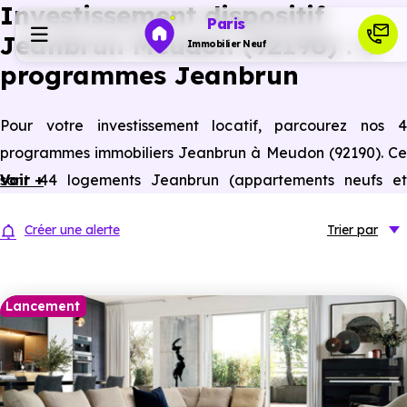
Investissement dispositif
Paris
Jeanbrun Meudon (92190) : 4
Immobilier Neuf
programmes Jeanbrun
Programmes neufs
Pour votre investissement locatif, parcourez nos 4
programmes immobiliers Jeanbrun à Meudon (92190). Ce
Habiter
sont 44 logements Jeanbrun (appartements neufs et
Voir +
anciens assimilés neufs) à Meudon éligibles à ce statut du
Investir
Créer une alerte
Trier
par
bailleur privé.
Actualités
Lancement
Ressources
Financer