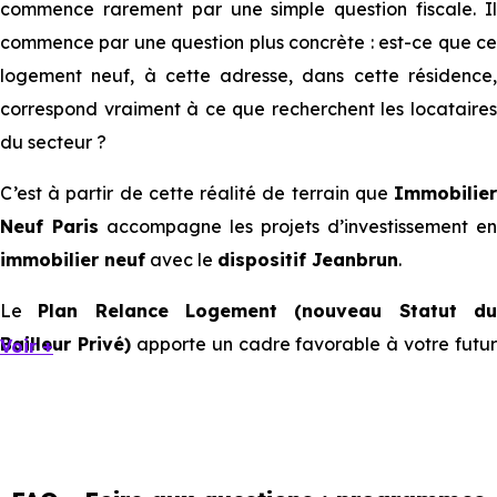
commence rarement par une simple question fiscale. Il
commence par une question plus concrète : est-ce que ce
logement neuf, à cette adresse, dans cette résidence,
correspond vraiment à ce que recherchent les locataires
du secteur ?
C’est à partir de cette réalité de terrain que
Immobilier
Neuf Paris
accompagne les projets d’investissement en
immobilier neuf
avec le
dispositif Jeanbrun
.
Le
Plan Relance Logement (nouveau Statut d
Bailleur Privé)
apporte un cadre favorable à votre futur
Voir +
investissement immobilier.
Mais à l’échelle d’une ville, ce sont les usages locaux qui
orientent les bons choix. Tous les quartiers ne se
comportent pas de la même manière, tous les logements