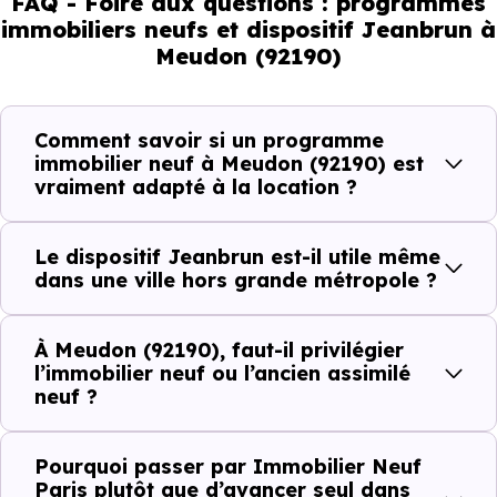
FAQ - Foire aux questions : programmes
immobiliers neufs et dispositif Jeanbrun à
ne répondent pas à la même demande, et toutes les
Meudon (92190)
résidences n’offrent pas le même potentiel locatif.
Comment savoir si un programme
Avant la fiscalité, une question
immobilier neuf à Meudon (92190) est
simple : quelle est la pertinence de
vraiment adapté à la location ?
votre projet d’investissement
locatif avec le dispositif Jeanbrun
Le dispositif Jeanbrun est-il utile même
à Meudon (92190) ?
dans une ville hors grande métropole ?
À
Meudon (92190)
, la qualité d’un
investissemen
À Meudon (92190), faut-il privilégier
locatif
se lit à travers plusieurs critères concrets :
l’immobilier neuf ou l’ancien assimilé
neuf ?
Critères de terrain à considérer pour votre
Pourquoi passer par Immobilier Neuf
Paris plutôt que d’avancer seul dans
investissement immobilier avec le dispositif