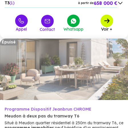
658 000 €
T3
1
à partir de
959 000 €
T4
4
à partir de
Appel
Whatsapp
Voir +
Contact
Épuisé
Programme Dispositif Jeanbrun CHROME
Meudon à deux pas du tramway T6
Situé à Meudon quartier résidentiel à 250m du tramway T6, ce
programme immobilier
neuf bénéficie d’un emplacement