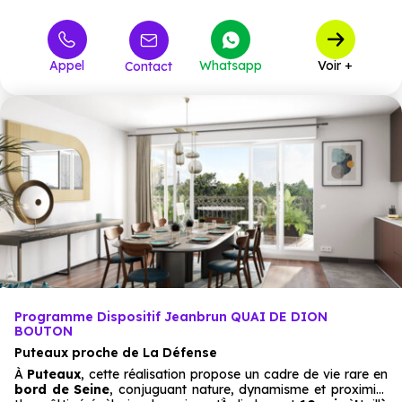
434 000 €
T2
1
à partir de
695 600 €
T3
2
à partir de
Appel
Whatsapp
Voir +
Contact
795 000 €
T4
2
à partir de
1 139 000 €
T5
5
à partir de
Programme Dispositif Jeanbrun QUAI DE DION
BOUTON
Puteaux proche de La Défense
À
Puteaux
, cette réalisation propose un cadre de vie rare en
bord de Seine
, conjuguant nature, dynamisme et proximité