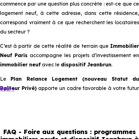
commence par une question plus concrète : est-ce que ce
logement neuf, à cette adresse, dans cette résidence,
correspond vraiment à ce que recherchent les locataires
du secteur ?
C’est à partir de cette réalité de terrain que
Immobilier
Neuf Paris
accompagne les projets d’investissement en
immobilier neuf
avec le
dispositif Jeanbrun
.
Le
Plan Relance Logement (nouveau Statut d
Bailleur Privé)
apporte un cadre favorable à votre futur
Voir +
investissement immobilier.
Mais à l’échelle d’une ville, ce sont les usages locaux qui
orientent les bons choix. Tous les quartiers ne se
comportent pas de la même manière, tous les logements
FAQ - Foire aux questions : programmes