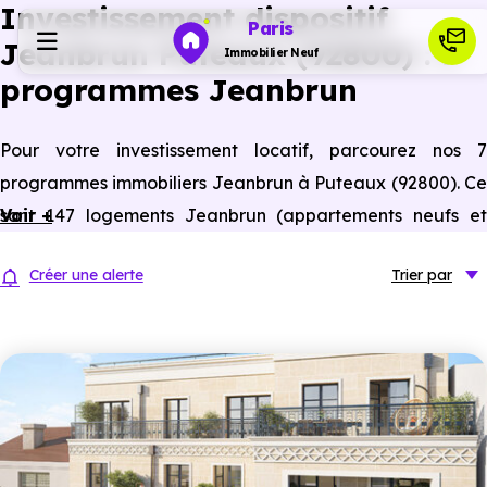
Investissement dispositif
Paris
Jeanbrun Puteaux (92800) : 7
Immobilier Neuf
programmes Jeanbrun
Programmes neufs
Pour votre investissement locatif, parcourez nos 7
programmes immobiliers Jeanbrun à Puteaux (92800). Ce
Habiter
sont 147 logements Jeanbrun (appartements neufs et
Voir +
anciens assimilés neufs) à Puteaux éligibles à ce statut
Investir
Créer une alerte
Trier
par
du bailleur privé.
Actualités
Ressources
Financer