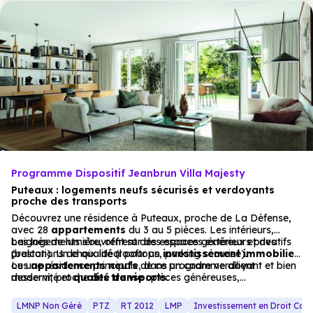
Programme Dispositif Jeanbrun Villa Majesty
Puteaux : logements neufs sécurisés et verdoyants
proche des transports
Découvrez une résidence à Puteaux, proche de La Défense,
avec 28
appartements
du 3 au 5 pièces. Les intérieurs,
baignés de lumière, offrent des espaces généreux et des
Les logements s’ouvrent sur des espaces extérieurs privatifs
prestations de qualité (rooftops, parking sécurisé).
(balcon). Un choix idéal pour un
investissement immobilier
ou une résidence principale, dans un cadre verdoyant et bien
Les
appartements
neufs
de ce programme allient
desservi, proche des
modernité et
qualité de vie
transports
: pièces généreuses,
.
équipements haut de gamme et espaces extérieurs privatifs.
La localisation, proche des
transports
, est parfaite pour les
LMNP Non Géré
PTZ
RT 2012
LMP
Investissement en Droit Co