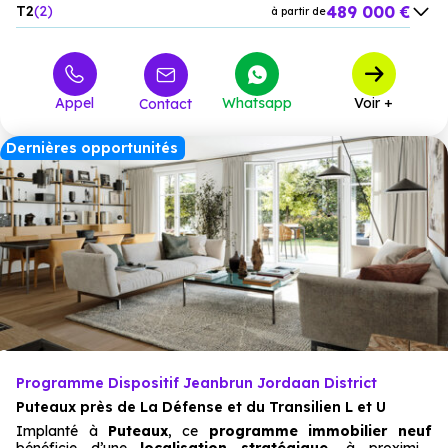
489 000 €
T2
2
à partir de
559 000 €
T3
2
à partir de
890 000 €
T4
1
à partir de
Appel
Whatsapp
Voir +
Contact
1 800 000 €
M6
1
à partir de
Dernières opportunités
Programme Dispositif Jeanbrun Jordaan District
Puteaux près de La Défense et du Transilien L et U
Implanté à
Puteaux
, ce
programme immobilier neuf