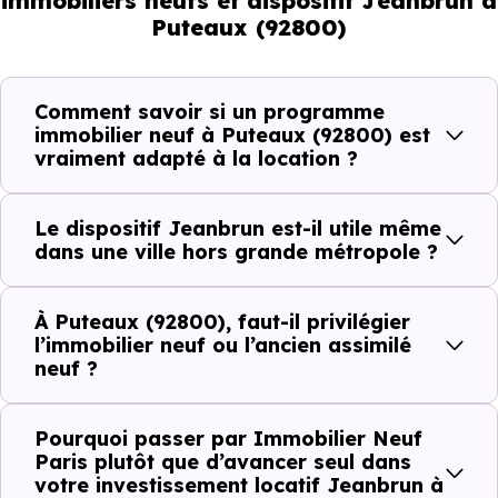
immobiliers neufs et dispositif Jeanbrun à
ne répondent pas à la même demande, et toutes les
Puteaux (92800)
résidences n’offrent pas le même potentiel locatif.
Comment savoir si un programme
Avant la fiscalité, une question
immobilier neuf à Puteaux (92800) est
simple : quelle est la pertinence de
vraiment adapté à la location ?
votre projet d’investissement
locatif avec le dispositif Jeanbrun
Le dispositif Jeanbrun est-il utile même
à Puteaux (92800) ?
dans une ville hors grande métropole ?
À
Puteaux (92800)
, la qualité d’un
investissement
À Puteaux (92800), faut-il privilégier
locatif
se lit à travers plusieurs critères concrets :
l’immobilier neuf ou l’ancien assimilé
neuf ?
Critères de terrain à considérer pour votre
Pourquoi passer par Immobilier Neuf
Paris plutôt que d’avancer seul dans
investissement immobilier avec le dispositif
votre investissement locatif Jeanbrun à