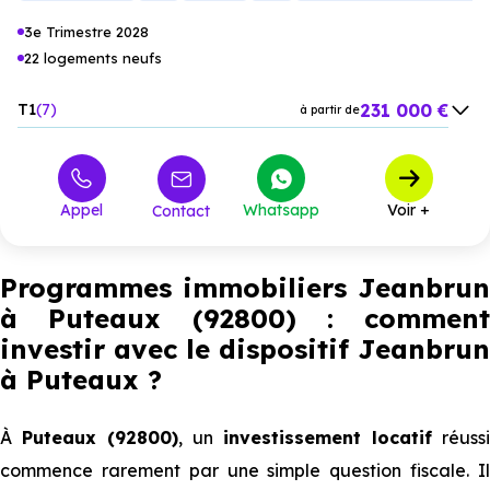
actifs en quête de sérénité et de
mobilité douce
, avec un
accès immédiat à La Défense et aux commodités.
3e Trimestre 2028
22 logements neufs
231 000 €
T1
7
à partir de
554 200 €
T3
6
à partir de
796 700 €
T4
7
à partir de
Appel
Whatsapp
Voir +
Contact
1 150 000 €
T5
2
à partir de
Programmes immobiliers Jeanbrun
à Puteaux (92800) : comment
investir avec le dispositif Jeanbrun
à Puteaux
?
À
Puteaux (92800)
, un
investissement locatif
réussi
commence rarement par une simple question fiscale. Il