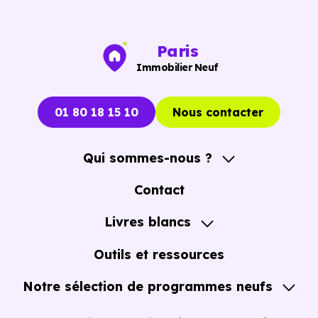
Vous pouvez consulter dès maintenant nos
programmes
immobiliers neufs à Nanterre (92000)
pour voir les
opportunités concrètes.
Paris
Immobilier Neuf
01 80 18 15 10
Nous contacter
Qui sommes-nous ?
A propos
Contact
Notre Accompagnement
Livres blancs
Notre Expertise
Guide de l'Achat immobilier neuf en VEFA
Outils et ressources
Notre sélection de programmes neufs
Tous nos Programmes neufs