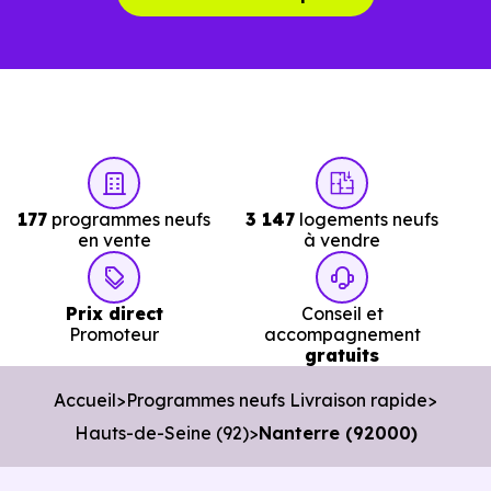
jours.
Avec
Immobilier Neuf Paris,
vous accédez directement
aux
logements neufs en livraison immédiate 
Nanterre (92000)
réellement disponibles.
Nos conseillers vous permettent de :
177
programmes neufs
3 147
logements neufs
Cibler les bons biens dès le départ.
en vente
à vendre
Éviter les annonces obsolètes.
Prix direct
Conseil et
Organiser des visites pertinentes.
Promoteur
accompagnement
gratuits
Avancer rapidement dans les démarches.
Accueil
Programmes neufs Livraison rapide
L’objectif est de vous faire gagner du temps sans vous
Hauts-de-Seine (92)
Nanterre (92000)
pousser à décider dans la précipitation.