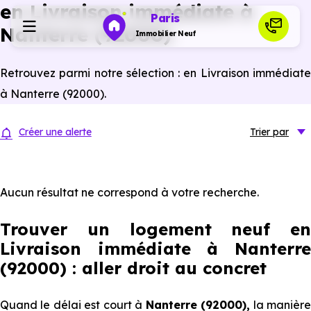
en Livraison immédiate à
Paris
Nanterre (92000)
Immobilier Neuf
Retrouvez parmi notre sélection : en Livraison immédiate
Programmes neufs
à Nanterre (92000).
Habiter
Créer une alerte
Trier
par
Investir
Aucun résultat ne correspond à votre recherche.
Actualités
Trouver un logement neuf en
Livraison immédiate à Nanterre
Ressources
(92000) : aller droit au concret
Financer
Quand le délai est court à
Nanterre (92000),
la manièr