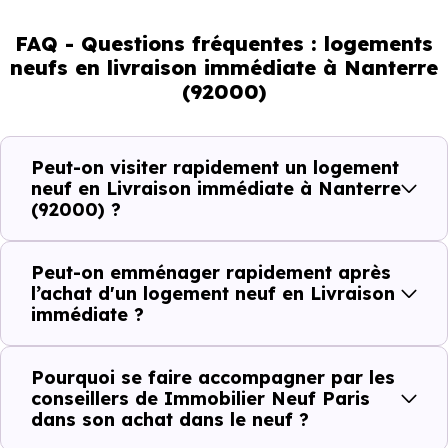
Livraison immédiate : ce que vous
pouvez réellement faire
FAQ - Questions fréquentes : logements
neufs en livraison immédiate à Nanterre
(92000)
Avec un
logement neuf en livraison immédiate à
Nanterre (92000)
, vous êtes dans une logique trè
concrète. Le logement neuf est là, vous pouvez le voir, et
Peut-on visiter rapidement un logement
le projet peut avancer rapidement.
neuf en Livraison immédiate à Nanterre
(92000) ?
Dans la pratique, voici comment cela se passe :
Peut-on emménager rapidement après
Action
Ce que cela change pour vous
l’achat d'un logement neuf en Livraison
immédiate ?
Visiter
Vous voyez le bien tel qu’il est
Pourquoi se faire accompagner par les
Comparer
Vous comparez des biens réels
conseillers de Immobilier Neuf Paris
dans son achat dans le neuf ?