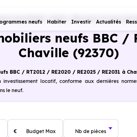
mes neufs RE2020 - RT2012 - BBC
Hauts-de-Seine (92)
rogrammes neufs
Habiter
Investir
Actualités
Res
obiliers neufs BBC / 
Chaville (92370)
ufs BBC / RT2012 / RE2020 / RE2025 / RE2031 à Chav
n investissement locatif, conforme aux dernières norm
s le neuf.
€
Budget Max
Nb de pièces