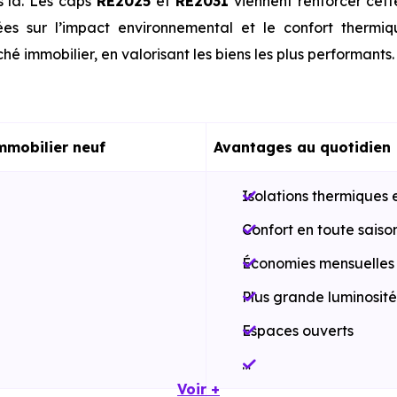
s là. Les caps
RE2025
et
RE2031
viennent renforcer cet
es sur l’impact environnemental et le confort thermi
hé immobilier, en valorisant les biens les plus performants.
mmobilier neuf
Avantages au quotidien
Isolations thermiques 
Confort en toute saiso
Économies mensuelles s
Plus grande luminosité
Espaces ouverts
…
Voir +