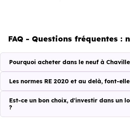
RE2025 et RE2031
FAQ - Questions fréquentes : 
Pourquoi acheter dans le neuf à Chaville
Un projet immobili
Acheter un bien immobilier à
Les normes RE 2020 et au delà, font-elle
quartiers, les dynamiques loc
différences entre les program
Est-ce un bon choix, d'investir dans un 
?
C’est pour cela que l’accom
Chaville (92370)
et ses spécif
les biens qui correspondent réel