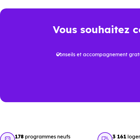
Un choix pertinen
Vous souhaitez c
Dans un marché immobilier où 
logement neuf conforme à la
R
Conseils et accompagnement gratu
Cela permet non seulement de b
dans le temps. À
Chaville (923
de différenciation.
Voir tous nos
programmes imm
178
programmes neufs
3 161
logem