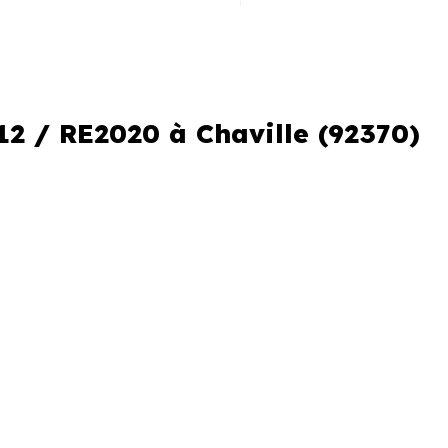
 la construction
iques améliorées
al réduit
12 / RE2020 à Chaville (92370)
le locale
e. C’est aussi comprendre les
neufs ne se valent pas, et les
 performance et de conception.
ilier Neuf Paris
connaissent
r les programmes et à identifier
ipale ou d’un investissement.