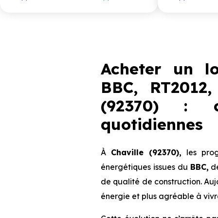
1 118 000 €
T5
1
à partir de
Acheter un l
BBC, RT2012,
(92370) : c
quotidiennes
À
Chaville (92370),
les prog
énergétiques issues du
BBC,
d
de qualité de construction. Au
énergie et plus agréable à vivr