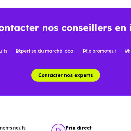
t aujourd’hui… et demain
ontacter nos conseillers en 
la performance énergétique devient un critère de plus e
E2020,
et anticipant les évolutions futures, constitue un 
its
Expertise du marché local
Prix promoteur
Un
énéficier d’un meilleur confort au quotidien, mais aussi
70),
où l’attractivité peut varier selon les secteurs, cette
Contacter nos experts
obiliers neufs à Chaville (92370)
ents neufs
Prix direct