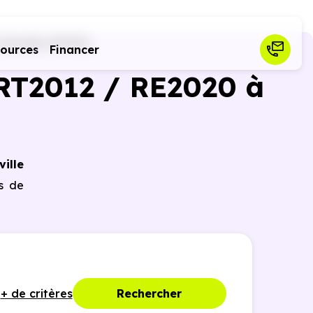
Chaville (92370)
sources
Financer
RT2012 / RE2020 à
ille
es de
+ de critères
Rechercher