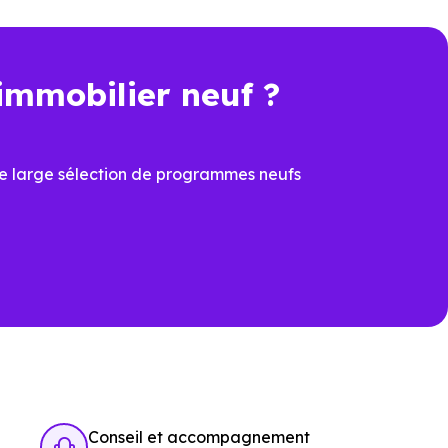
immobilier neuf ?
n plus déterminant, acheter un
véritable avantage.
e large sélection de programmes neufs
 de sécuriser la valeur du bien
 dimension devient un élément clé
Conseil et accompagnement