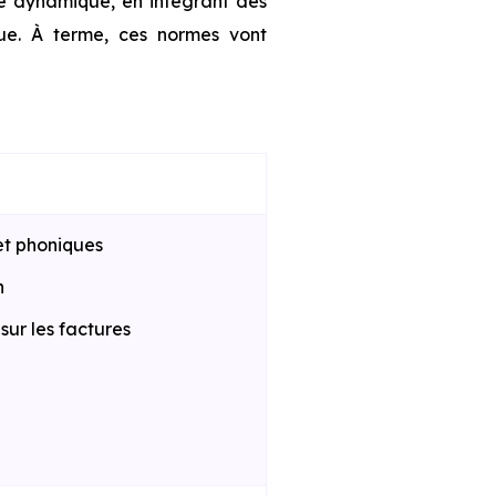
te dynamique, en intégrant des
que. À terme, ces normes vont
et phoniques
n
ur les factures