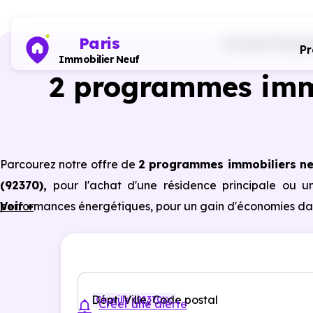
Paris
Accueil
Program
P
Immobilier Neuf
2 programmes imm
Parcourez notre offre de
2 programmes immobiliers ne
(92370)
,
pour l'achat d'une résidence principale ou u
performances énergétiques, pour un gain d'économies dan
Voir +
Dépt, Ville, Code postal
Chaville (92370)
Créer une alerte