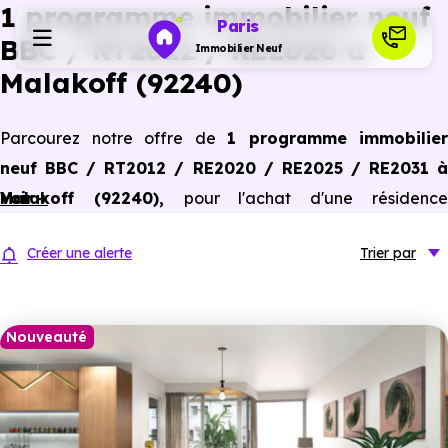
1 programme immobilier neuf
Paris
BBC / RT2012 / RE2020 à
Immobilier Neuf
Malakoff (92240)
Programmes neufs
Parcourez notre offre de
1 programme immobilier
neuf BBC / RT2012 / RE2020 / RE2025 / RE2031 à
Habiter
Malakoff (92240)
Voir +
,
pour l'achat d'une résidenc
principale ou un investissement locatif, conforme aux
Investir
Créer une alerte
Trier
par
dernières normes de performances énergétiques, pour un
gain d'économies dans le neuf.
Actualités
Nouveauté
Ressources
Financer