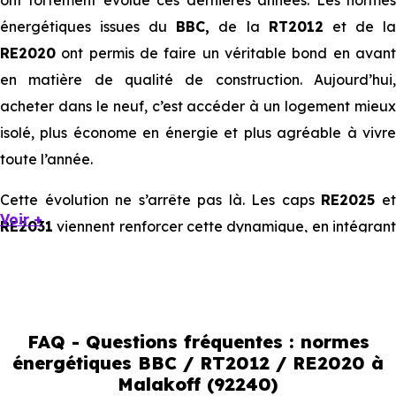
ont fortement évolué ces dernières années. Les normes
énergétiques issues du
BBC,
de la
RT2012
et de l
RE2020
ont permis de faire un véritable bond en avant
en matière de qualité de construction. Aujourd’hui,
acheter dans le neuf, c’est accéder à un logement mieux
isolé, plus économe en énergie et plus agréable à vivre
toute l’année.
Cette évolution ne s’arrête pas là. Les caps
RE2025
e
Voir +
RE2031
viennent renforcer cette dynamique, en intégrant
des exigences encore plus poussées sur l’impact
environnemental et le confort thermique. À terme, ces
normes vont continuer à transformer le marché
immobilier, en valorisant les biens les plus performants.
FAQ - Questions fréquentes : normes
énergétiques BBC / RT2012 / RE2020 à
En résumé :
Malakoff (92240)