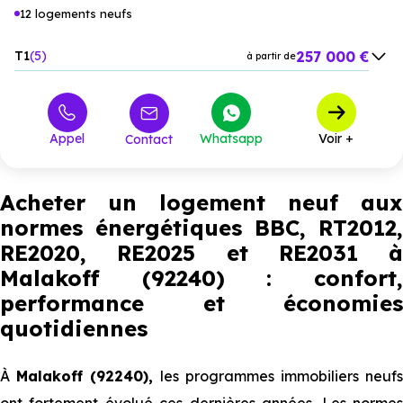
12 logements neufs
257 000 €
T1
5
à partir de
365 000 €
T2
3
à partir de
575 000 €
T3
1
à partir de
Appel
Whatsapp
Voir +
Contact
545 500 €
T4
2
à partir de
1 059 000 €
T5
1
à partir de
Acheter un logement neuf aux
normes énergétiques BBC, RT2012,
RE2020, RE2025 et RE2031 à
Malakoff (92240) : confort,
performance et économies
quotidiennes
À
Malakoff (92240),
les programmes immobiliers neuf