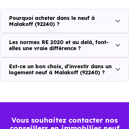
Normes énergétiques de
Avantages au quotidien
Pourquoi acheter dans le neuf à
l’immobilier neuf
Malakoff (92240) ?
Isolations thermiques
Les normes RE 2020 et au delà, font-
et phoniques
elles une vraie différence ?
Confort en toute
saison
Est-ce un bon choix, d'investir dans un
logement neuf à Malakoff (92240) ?
Économies
mensuelles sur les
BBC, RT2012, RE2020
factures
Plus grande
luminosité
Vous souhaitez contacter nos
Espaces ouverts
conseillers en immobilier neuf