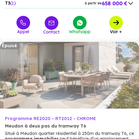
658 000 €
T3
1
à partir de
959 000 €
T4
4
à partir de
Appel
Whatsapp
Voir +
Contact
Épuisé
Programme RE2020 - RT2012 - CHROME
Meudon à deux pas du tramway T6
Situé à Meudon quartier résidentiel à 250m du tramway T6, ce
programme immobilier
neuf bénéficie d’un emplacement