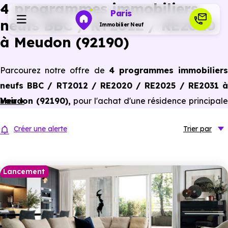
4 programmes immobiliers
Paris
neufs BBC / RT2012 / RE2020
Immobilier Neuf
à Meudon (92190)
Programmes neufs
Parcourez notre offre de
4 programmes immobilier
neufs BBC / RT2012 / RE2020 / RE2025 / RE2031 à
Habiter
Meudon (92190)
Voir +
,
pour l'achat d'une résidence principal
ou un investissement locatif, conforme aux dernières
Investir
Créer une alerte
Trier
par
normes de performances énergétiques, pour un gain
d'économies dans le neuf.
Actualités
Lancement
Ressources
Financer