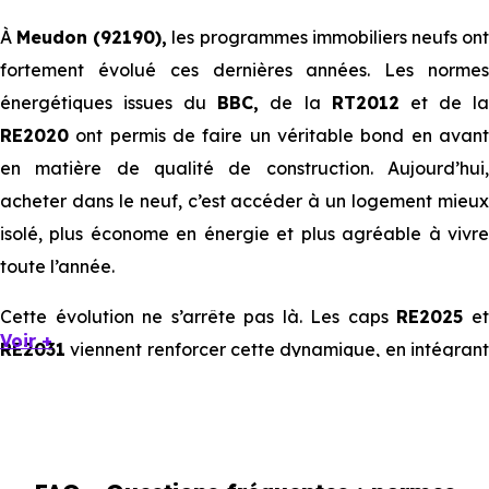
À
Meudon (92190),
les programmes immobiliers neufs on
fortement évolué ces dernières années. Les normes
énergétiques issues du
BBC,
de la
RT2012
et de l
RE2020
ont permis de faire un véritable bond en avant
en matière de qualité de construction. Aujourd’hui,
acheter dans le neuf, c’est accéder à un logement mieux
isolé, plus économe en énergie et plus agréable à vivre
toute l’année.
Cette évolution ne s’arrête pas là. Les caps
RE2025
e
Voir +
RE2031
viennent renforcer cette dynamique, en intégrant
des exigences encore plus poussées sur l’impact
environnemental et le confort thermique. À terme, ces
normes vont continuer à transformer le marché
immobilier, en valorisant les biens les plus performants.