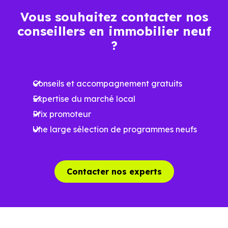
Vous souhaitez contacter nos
Espaces ouverts
conseillers en immobilier neuf
…
?
Meilleures exigences
à la construction
Conseils et accompagnement gratuits
Expertise du marché local
Performances
Prix promoteur
énergétiques
Une large sélection de programmes neufs
améliorées
RE2025 et RE2031
Impact
environnemental
Contacter nos experts
réduit
…