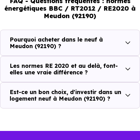
FAQ - Questions fréquentes : normes
énergétiques BBC / RT2012 / RE2020 à
En résumé :
Meudon (92190)
Normes énergétiques de
Avantages au quotidien
Pourquoi acheter dans le neuf à
l’immobilier neuf
Meudon (92190) ?
Isolations thermiques
Les normes RE 2020 et au delà, font-
et phoniques
elles une vraie différence ?
Confort en toute
saison
Est-ce un bon choix, d'investir dans un
logement neuf à Meudon (92190) ?
Économies
mensuelles sur les
BBC, RT2012, RE2020
factures
Plus grande
luminosité