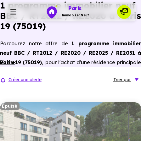
1 programme immobilier neuf
Paris
BBC / RT2012 / RE2020 à Paris
Immobilier Neuf
19 (75019)
Programmes neufs
Parcourez notre offre de
1 programme immobilier
neuf BBC / RT2012 / RE2020 / RE2025 / RE2031 à
Habiter
Paris 19 (75019)
Voir +
,
pour l'achat d'une résidence principal
ou un investissement locatif, conforme aux dernières
Investir
Créer une alerte
Trier
par
normes de performances énergétiques, pour un gain
d'économies dans le neuf.
Actualités
Épuisé
Ressources
Financer