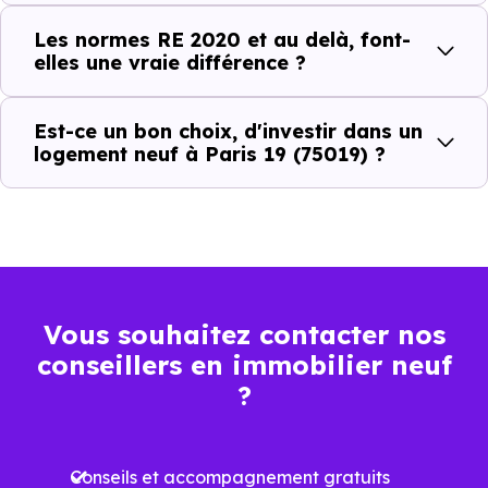
et phoniques
Les normes RE 2020 et au delà, font-
Confort en toute
elles une vraie différence ?
saison
Économies
Est-ce un bon choix, d'investir dans un
logement neuf à Paris 19 (75019) ?
mensuelles sur les
BBC, RT2012, RE2020
factures
Plus grande
luminosité
Espaces ouverts
Vous souhaitez contacter nos
…
conseillers en immobilier neuf
?
Meilleures exigences
à la construction
Conseils et accompagnement gratuits
Performances