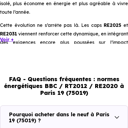
isolé, plus économe en énergie et plus agréable à vivre
toute l’année.
Cette évolution ne s’arrête pas là. Les caps
RE2025
e
RE2031
viennent renforcer cette dynamique, en intégrant
Voir +
des exigences encore plus poussées sur l’impact
environnemental et le confort thermique. À terme, ces
normes vont continuer à transformer le marché
immobilier, en valorisant les biens les plus performants.
FAQ - Questions fréquentes : normes
En résumé :
énergétiques BBC / RT2012 / RE2020 à
Paris 19 (75019)
Normes énergétiques de
Avantages au quotidien
l’immobilier neuf
Pourquoi acheter dans le neuf à Paris
19 (75019) ?
Isolations thermiques