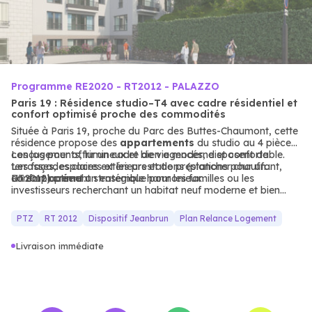
Programme RE2020 - RT2012 - PALAZZO
Paris 19 : Résidence studio–T4 avec cadre résidentiel et
confort optimisé proche des commodités
Située à Paris 19, proche du Parc des Buttes-Chaumont, cette
résidence propose des
appartements
du studio au 4 pièces,
conçus pour offrir un cadre de vie moderne et confortable.
Les logements, lumineux et bien agencés, disposent de
Les façades claires et les prestations (plancher chauffant,
terrasses, espaces extérieurs et de prestations pour un
RT2012) créent un ensemble harmonieux.
confort optimal.
Un emplacement stratégique pour les familles ou les
investisseurs recherchant un habitat neuf moderne et bien
desservi.
PTZ
RT 2012
Dispositif Jeanbrun
Plan Relance Logement
Livraison immédiate