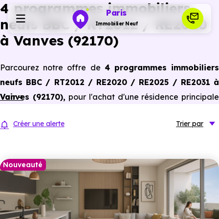
4 programmes immobiliers
Paris
neufs BBC / RT2012 / RE2020
Immobilier Neuf
à Vanves (92170)
Programmes neufs
Parcourez notre offre de
4 programmes immobilier
neufs BBC / RT2012 / RE2020 / RE2025 / RE2031 à
Habiter
Vanves (92170)
Voir +
,
pour l'achat d'une résidence principal
ou un investissement locatif, conforme aux dernières
Investir
Créer une alerte
Trier
par
normes de performances énergétiques, pour un gain
d'économies dans le neuf.
Actualités
Nouveauté
Ressources
Financer