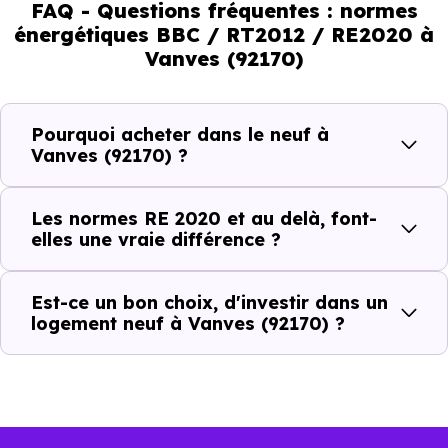
FAQ - Questions fréquentes : normes
En résumé :
énergétiques BBC / RT2012 / RE2020 à
Vanves (92170)
Normes énergétiques de
Avantages au quotidien
l’immobilier neuf
Pourquoi acheter dans le neuf à
Vanves (92170) ?
Isolations thermiques
et phoniques
Les normes RE 2020 et au delà, font-
Confort en toute
elles une vraie différence ?
saison
Économies
Est-ce un bon choix, d'investir dans un
logement neuf à Vanves (92170) ?
mensuelles sur les
BBC, RT2012, RE2020
factures
Plus grande
luminosité