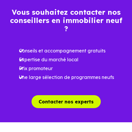
Espaces ouverts
Vous souhaitez contacter nos
…
conseillers en immobilier neuf
?
Meilleures exigences
à la construction
Conseils et accompagnement gratuits
Performances
Expertise du marché local
énergétiques
Prix promoteur
améliorées
RE2025 et RE2031
Une large sélection de programmes neufs
Impact
environnemental
réduit
Contacter nos experts
…