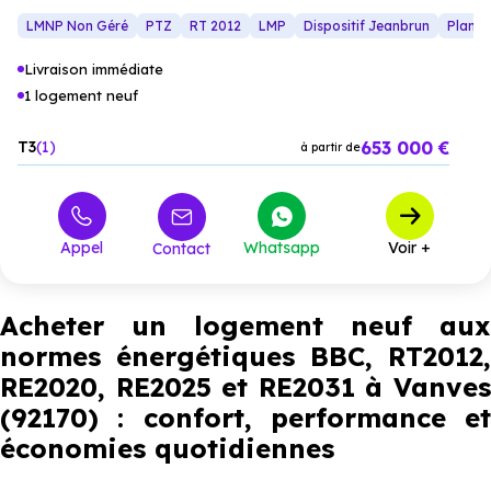
desservi.
LMNP Non Géré
PTZ
RT 2012
LMP
Dispositif Jeanbrun
Plan R
Livraison immédiate
1 logement neuf
653 000 €
T3
1
à partir de
Appel
Whatsapp
Voir +
Contact
Acheter un logement neuf aux
normes énergétiques BBC, RT2012,
RE2020, RE2025 et RE2031 à Vanves
(92170) : confort, performance et
économies quotidiennes