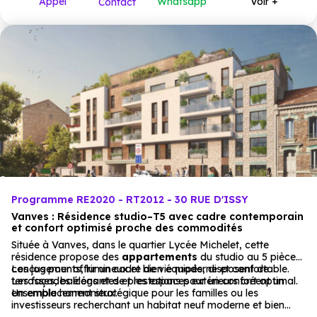
Appel
Whatsapp
Voir +
Contact
Programme RE2020 - RT2012 - 30 RUE D'ISSY
Vanves : Résidence studio–T5 avec cadre contemporain
et confort optimisé proche des commodités
Située à Vanves, dans le quartier Lycée Michelet, cette
résidence propose des
appartements
du studio au 5 pièces,
conçus pour offrir un cadre de vie moderne et confortable.
Les logements, lumineux et bien équipés, disposent de
Les façades élégantes et les espaces extérieurs créent un
terrasses, balcons et de prestations pour un confort optimal.
ensemble harmonieux.
Un emplacement stratégique pour les familles ou les
investisseurs recherchant un habitat neuf moderne et bien