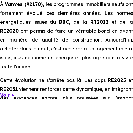
À
Vanves (92170),
les programmes immobiliers neufs ont
fortement évolué ces dernières années. Les normes
énergétiques issues du
BBC,
de la
RT2012
et de l
RE2020
ont permis de faire un véritable bond en avant
en matière de qualité de construction. Aujourd’hui,
acheter dans le neuf, c’est accéder à un logement mieux
isolé, plus économe en énergie et plus agréable à vivre
toute l’année.
Cette évolution ne s’arrête pas là. Les caps
RE2025
e
RE2031
viennent renforcer cette dynamique, en intégrant
Voir +
des exigences encore plus poussées sur l’impact
environnemental et le confort thermique. À terme, ces
normes vont continuer à transformer le marché
immobilier, en valorisant les biens les plus performants.