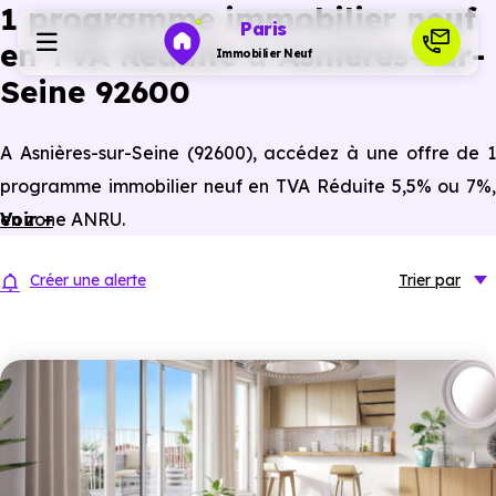
1 programme immobilier neuf
Paris
en TVA Réduite à Asnières-sur-
Immobilier Neuf
Seine 92600
Programmes neufs
A Asnières-sur-Seine (92600), accédez à une offre de 1
programme immobilier neuf en TVA Réduite 5,5% ou 7%,
Habiter
en zone ANRU.
Voir +
Investir
Créer une alerte
Trier
par
Actualités
Ressources
Financer