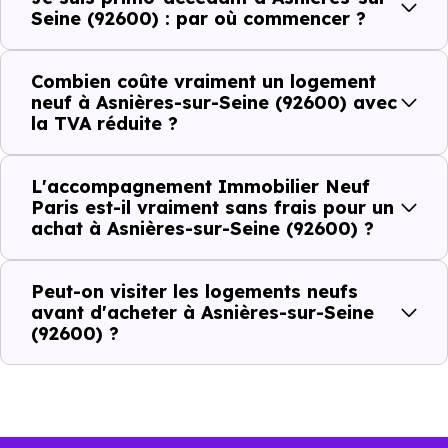
Prix HT du
Économie réalisée grâce à la
Seine (92600) : par où commencer ?
logement
TVA à 5,5 %
Combien coûte vraiment un logement
150 000 €
~ 21 750 €
neuf à Asnières-sur-Seine (92600) avec
la TVA réduite ?
180 000 €
~ 26 100 €
L'accompagnement Immobilier Neuf
220 000 €
~ 31 900 €
Paris est-il vraiment sans frais pour un
achat à Asnières-sur-Seine (92600) ?
250 000 €
~ 36 250 €
Peut-on visiter les logements neufs
avant d'acheter à Asnières-sur-Seine
Pour bénéficier de ce dispositif sur un programme
(92600) ?
immobilier neuf à
Asnières-sur-Seine (92600),
votr
situation doit réunir ces conditions :
le logement est destiné à votre résidence principale.