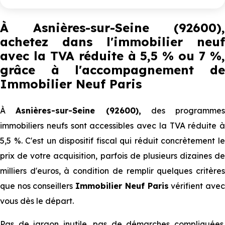
pompe à chaleur et chaudière gaz. Les logements bénéficient
630 000 €
T5
3
à partir de
d’une luminosité généreuse et de plans optimisés, favorisant
une organisation fluide des espaces. Un cœur d’îlot paysager
À Asnières-sur-Seine (92600),
soigneusement aménagé structure la résidence et crée un
achetez dans l'immobilier neuf
véritable havre de verdure. Balcons,
terrasse
s ou jardins
privatifs offrent un prolongement extérieur apprécié, idéal
avec la TVA réduite à 5,5 % ou 7 %,
pour se détendre. Les cheminements piétons, les
espaces
verts
et les accès sécurisés renforcent le sentiment de bien-
grâce à l'accompagnement de
être. La majorité des logements dispose d’une place de
Immobilier Neuf Paris
stationnement sécurisée en sous-sol. La résidence est
entièrement close et sécurisée, avec
digicode
, vigik et
vidéophone
, garantissant sérénité et confort au quotidien.
À
Asnières-sur-Seine (92600),
des programmes
immobiliers neufs sont accessibles avec la TVA réduite à
5,5 %. C'est un dispositif fiscal qui réduit concrètement le
prix de votre acquisition, parfois de plusieurs dizaines de
milliers d'euros, à condition de remplir quelques critères
que nos conseillers
Immobilier Neuf Paris
vérifient ave
vous dès le départ.
Pas de jargon inutile, pas de démarches compliquées.