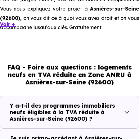
Vous nous expliquez votre projet à
Asnières-sur-Seine
(92600),
on vous dit ce à quoi vous avez droit et on vous
Voir +
accompagne jusqu'aux clés. Gratuitement.
Ce que la TVA réduite à 5,5 % ou 7
% représente concrètement pour un
achat immobilier neuf à Asnières-
FAQ - Foire aux questions : logements
neufs en TVA réduite en Zone ANRU à
sur-Seine (92600)
Asnières-sur-Seine (92600)
La différence entre une
TVA à 20 % et une TVA à 5,5 
/ 7 % sur un logement neuf à
Asnières-sur-Seine
Y a-t-il des programmes immobiliers
(92600),
neufs éligibles à la TVA réduite à
ce n'est pas un détail comptable. C'est une
Asnières-sur-Seine (92600) ?
économie réelle, immédiate, sur le prix que vous payez.
Je suis primo-accédant à Asnières-sur-