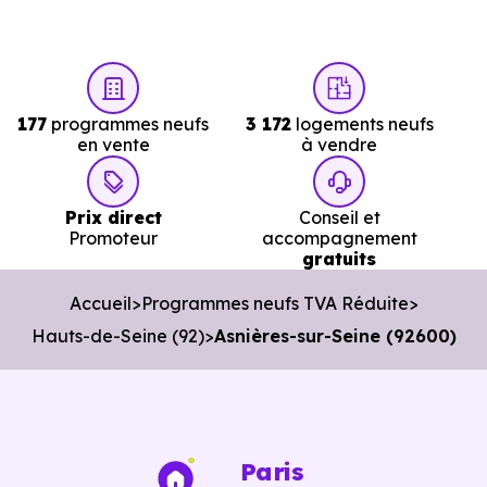
Pour aller plus loin, voir tous nos
programmes
immobiliers neufs à Asnières-sur-Seine (92600)
177
programmes neufs
3 172
logements neufs
en vente
à vendre
Pourquoi nos clients choisissent
Immobilier Neuf Paris pour
Prix direct
Conseil et
acheter à Asnières-sur-Seine
Promoteur
accompagnement
gratuits
(92600)
Accueil
Programmes neufs TVA Réduite
Il y a une différence entre un conseiller qui gère des
Hauts-de-Seine (92)
Asnières-sur-Seine (92600)
dossiers à distance et quelqu'un qui connaît
Asnières-
sur-Seine (92600),
ses rues, ses quartiers e
développement et ses programmes en cours.
Paris
Chez
Immobilier Neuf Paris,
nos conseillers travaillen