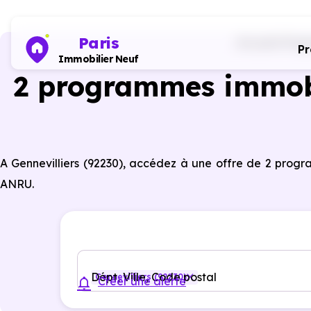
Paris
Accueil
Prog
P
Immobilier Neuf
2 programmes immobil
A Gennevilliers (92230), accédez à une offre de 2 prog
ANRU.
Dépt, Ville, Code postal
Gennevilliers (92230)
Créer une alerte