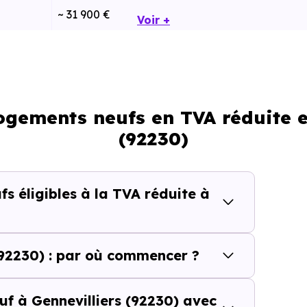
~ 31 900 €
Voir +
~ 36 250 €
tif sur un programme immobilier neuf à
Gennevilliers (92
 logements neufs en TVA réduite 
(92230)
otre résidence principale.
ns une zone géographique éligible (Zone ANRU) à
Gennevi
s éligibles à la TVA réduite à
er respectent les plafonds réglementaires en vigueur.
s les barèmes officiels applicables à votre secteur.
(92230) : par où commencer ?
ite à 7 %, il est possible d'en bénéficier selon
mes immobiliers prédatant Janvier 2014.
f à Gennevilliers (92230) avec