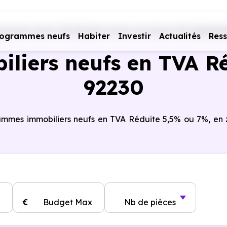
rammes neufs TVA Réduite
Hauts-de-Seine (92)
Gennevil
rogrammes neufs
Habiter
Investir
Actualités
Res
iers neufs en TVA Ré
92230
rammes immobiliers neufs en TVA Réduite 5,5% ou 7%, en
€
Budget Max
Nb de pièces