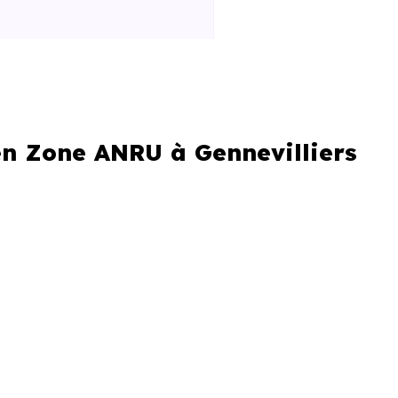
230),
votre situation doit réunir
en Zone ANRU à Gennevilliers
lliers (92230).
 les mêmes conditions, mais