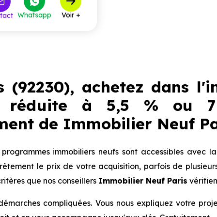
344 671 €
à partir de
Whatsapp
Voir +
tact
368 984 €
à partir de
509 052 €
à partir de
s (92230), achetez dans l'
 réduite à 5,5 % ou 
ent de Immobilier Neuf Pa
programmes immobiliers neufs sont accessibles avec la 
crètement le prix de votre acquisition, parfois de plusieur
ritères que nos conseillers
Immobilier Neuf Paris
vérifie
 démarches compliquées. Vous nous expliquez votre proj