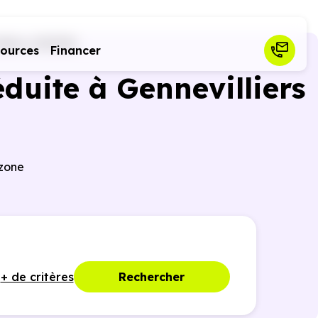
liers (92230)
sources
Financer
duite à Gennevilliers
 zone
+ de critères
Rechercher