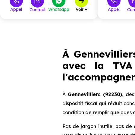
T3
6
Appel
Whatsapp
Voir +
Appel
Contact
Con
T4
9
T5
1
À Gennevillier
avec la TVA
l'accompagnem
À
Gennevilliers (92230),
des 
dispositif fiscal qui réduit con
condition de remplir quelques c
Pas de jargon inutile, pas de