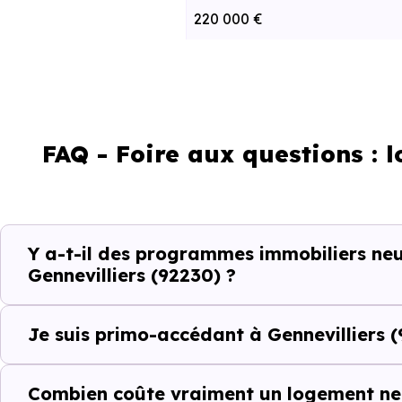
220 000 €
250 000 €
Pour bénéficier de ce disposi
FAQ - Foire aux questions :
ces conditions :
le logement est destiné à v
le programme est situé da
Y a-t-il des programmes immobiliers neuf
les ressources de votre foy
Gennevilliers (92230) ?
le prix du bien n'excède pa
Je suis primo-accédant à Gennevilliers 
Dans le cas de la TVA rédu
uniquement sur des program
Combien coûte vraiment un logement neu