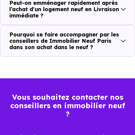
Peut-on emménager rapidement après
Action
Ce que cela change pour vous
l’achat d'un logement neuf en Livraison
immédiate ?
Visiter
Vous voyez le bien tel qu’il est
Pourquoi se faire accompagner par les
Comparer
Vous comparez des biens réels
conseillers de Immobilier Neuf Paris
dans son achat dans le neuf ?
Décider
Plus rapide, moins d’incertitudes
Acheter
Processus classique
Emménager
Possible plus rapidement
Vous souhaitez contacter nos
conseillers en immobilier neuf
Ce fonctionnement est particulièrement adapté si vous
?
avez une contrainte de calendrier ou si vous souhaitez
éviter toute projection théorique.