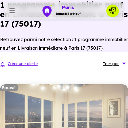
1 programme immobilier neuf
Paris
en Livraison immédiate à Paris
Immobilier Neuf
17 (75017)
Programmes neufs
Retrouvez parmi notre sélection : 1 programme immobilier
neuf en Livraison immédiate à Paris 17 (75017).
Habiter
Créer une alerte
Trier
par
Investir
Épuisé
Actualités
Ressources
Financer