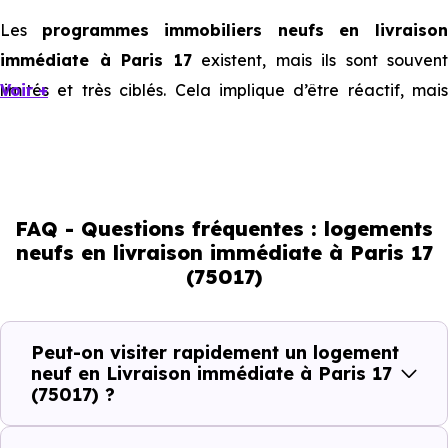
Les
programmes immobiliers neufs en livraiso
immédiate à Paris 17
existent, mais ils sont souvent
limités et très ciblés. Cela implique d’être réactif, mais
Voir +
aussi de bien comprendre ce que l’on regarde.
Livraison immédiate : ce que vous
pouvez réellement faire
FAQ - Questions fréquentes : logements
neufs en livraison immédiate à Paris 17
(75017)
Avec un
logement neuf en livraison immédiate à Paris
17 (75017)
, vous êtes dans une logique très concrète. L
logement neuf est là, vous pouvez le voir, et le projet peut
Peut-on visiter rapidement un logement
avancer rapidement.
neuf en Livraison immédiate à Paris 17
(75017) ?
Dans la pratique, voici comment cela se passe :