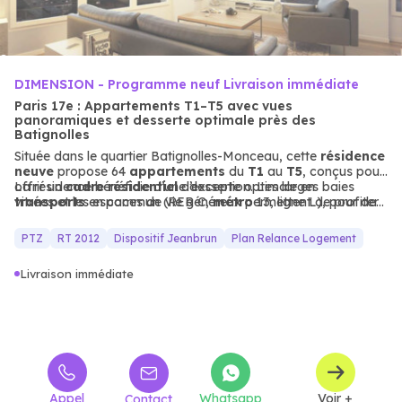
DIMENSION - Programme neuf Livraison immédiate
Paris 17e : Appartements T1–T5 avec vues
panoramiques et desserte optimale près des
Batignolles
Située dans le quartier Batignolles-Monceau, cette
résidence
neuve
propose 64
appartements
du
T1
au
T5
, conçus pour
offrir un
La résidence bénéficie d’une desserte optimale en
cadre résidentiel
d’exception. Les larges baies
vitrées et les espaces de vie généreux permettent de profiter
transports
en commun (RER C,
métro
13, ligne L), pour des
de vues imprenables sur le parc Monceau, Paris, le Sacré-
déplacements faciles et rapides. Proche des commodités et
Cœur et la Tour Eiffel.
des services, ce programme est idéal pour ceux qui
PTZ
RT 2012
Dispositif Jeanbrun
Plan Relance Logement
recherchent un habitat neuf alliant prestige, confort et
proximité
des
transports
.
Livraison immédiate
Appel
Whatsapp
Voir +
Contact