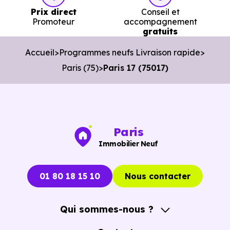
Prix direct
Conseil et
Organiser des visites pertinentes.
Promoteur
accompagnement
gratuits
Avancer rapidement dans les démarches.
Accueil
Programmes neufs Livraison rapide
L’objectif est de vous faire gagner du temps sans vous
Paris (75)
Paris 17 (75017)
pousser à décider dans la précipitation.
Vous pouvez consulter dès maintenant nos
programmes
immobiliers neufs à Paris 17 (75017)
pour voir les
opportunités concrètes.
Paris
Immobilier Neuf
01 80 18 15 10
Nous contacter
Qui sommes-nous ?
A propos