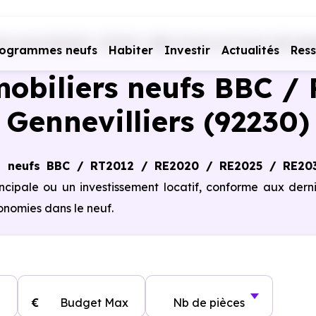
s neufs RE2020 - RT2012 - BBC
Hauts-de-Seine (92)
Gen
rogrammes neufs
Habiter
Investir
Actualités
Res
obiliers neufs BBC / 
Gennevilliers (92230)
s neufs BBC / RT2012 / RE2020 / RE2025 / RE20
incipale ou un investissement locatif, conforme aux dern
nomies dans le neuf.
€
Budget Max
Nb de pièces