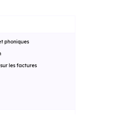
et phoniques
n
ur les factures
 la construction
iques améliorées