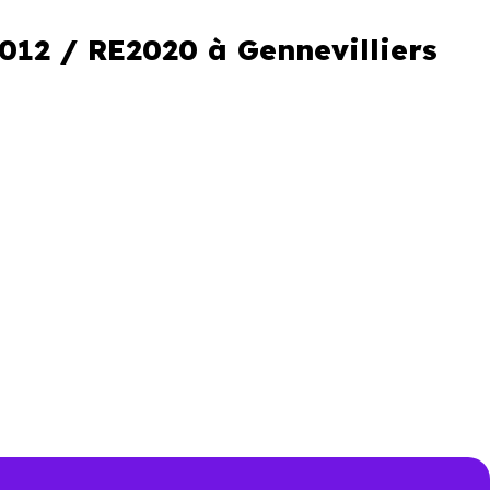
al réduit
012 / RE2020 à Gennevilliers
le locale
gramme. C’est aussi comprendre
 neufs ne se valent pas, et les
 performance et de conception.
ilier Neuf Paris
connaissent
à comparer les programmes et à
e résidence principale ou d’un