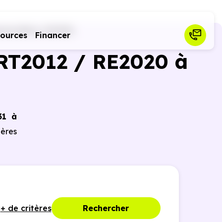
nevilliers (92230)
sources
Financer
RT2012 / RE2020 à
31 à
ières
+ de critères
Rechercher