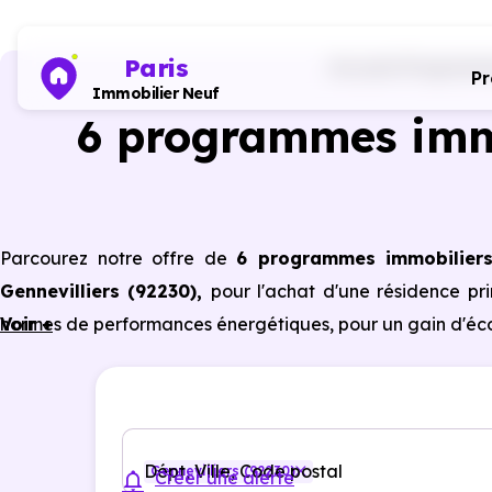
Paris
Accueil
Programme
P
Immobilier Neuf
6 programmes imm
Parcourez notre offre de
6 programmes immobilier
Gennevilliers (92230)
,
pour l'achat d'une résidence pr
normes de performances énergétiques, pour un gain d'éco
Voir +
Dépt, Ville, Code postal
Gennevilliers (92230)
Créer une alerte