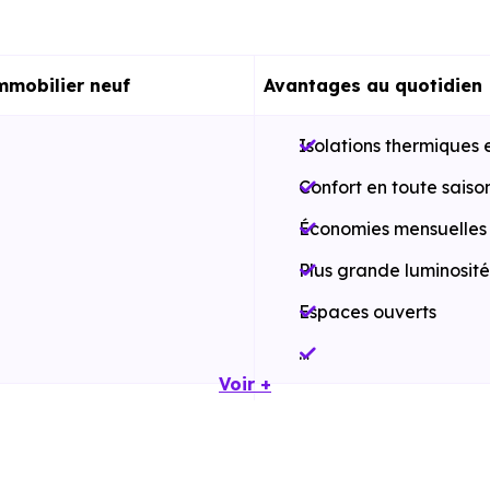
mmobilier neuf
Avantages au quotidien
Isolations thermiques 
Confort en toute saiso
Économies mensuelles s
Plus grande luminosité
Espaces ouverts
…
Voir +
Meilleures exigences à
Performances énergét