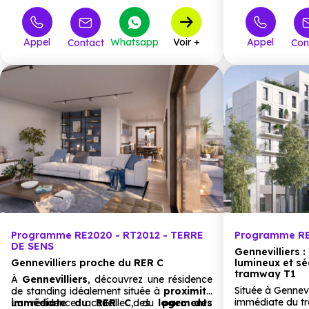
T2
2
T3
6
Appel
Whatsapp
Voir +
Appel
Contact
Con
T4
9
T5
1
Programme RE2020 - RT2012 - TERRE
Programme RE
DE SENS
Gennevilliers 
Gennevilliers proche du RER C
lumineux et sé
tramway T1
À
Gennevilliers
, découvrez une résidence
Située à Gennevi
de standing idéalement située à
proximité
immédiate du 
immédiate du RER C
La résidence accueille des
, du
logements
parc des