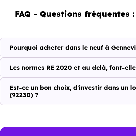
FAQ - Questions fréquentes 
Un projet immobili
Pourquoi acheter dans le neuf à Gennevil
Acheter un bien immobilier à
G
les quartiers, les dynamiques 
Les normes RE 2020 et au delà, font-elle
différences entre les program
Est-ce un bon choix, d'investir dans un 
C’est pour cela que l’accom
(92230) ?
Gennevilliers (92230)
et ses 
identifier les biens qui corr
investissement.