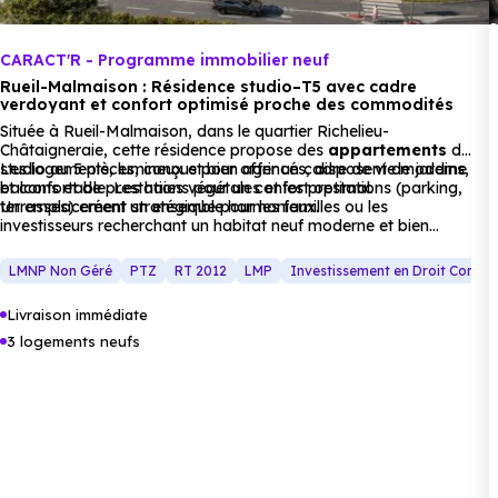
voiture ou à 541 m, soit 7 min à pied
.
CARACT'R - Programme immobilier neuf
Lycée :
Rueil-Malmaison : Résidence studio–T5 avec cadre
verdoyant et confort optimisé proche des commodités
Section d'enseignement professionnel du lycée
Située à Rueil-Malmaison, dans le quartier Richelieu-
polyvalent Gustave Eiffel
à 527 m, soit 1 min en
Châtaigneraie, cette résidence propose des
appartements
du
studio au 5 pièces, conçus pour offrir un cadre de vie moderne
Les logements, lumineux et bien agencés, disposent de jardins,
voiture ou à 173 m, soit 2 min à pied
.
et confortable. Les haies végétales et les prestations (parking,
balcons et de prestations pour un confort optimal.
terrasses) créent un ensemble harmonieux.
Un emplacement stratégique pour les familles ou les
Supérieur :
investisseurs recherchant un habitat neuf moderne et bien
desservi.
Lycée Gustave Eiffel
à 525 m, soit 1 min en
LMNP Non Géré
PTZ
RT 2012
LMP
Investissement en Droit Comm
voiture ou à 171 m, soit 2 min à pied
.
Livraison immédiate
3 logements neufs
Commerces :
Supermarché :
Carrefour Market Rueil Malmaison
Arsenal
à 377 m, soit 1 min en voiture ou à 260 m, soit