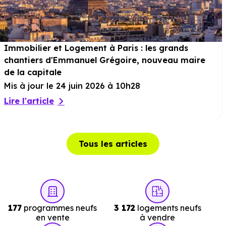
Loisirs :
Parcs :
Parc Jacques Chirac
à 660 m, soit 2 min en
voiture ou à 601 m, soit 7 min à pied
.
Immobilier et Logement à Paris : les grands
chantiers d'Emmanuel Grégoire, nouveau maire
Sport :
Espace des Taratres
à 298 m, soit 1 min en
de la capitale
voiture ou à 304 m, soit 4 min à pied
.
Mis à jour le 24 juin 2026 à 10h28
Cinéma :
Ariel
à 1.6 km, soit 4 min en voiture ou à 1.6
Lire l'article
km, soit 20 min à pied
.
Théâtre :
Théâtre André Malraux
à 2.1 km, soit 4 min
en voiture ou à 1.6 km, soit 20 min à pied
Tous les articles
.
Musée :
Musée d'Histoire Locale - Mémoire de la Ville
à 1.4 km, soit 3 min en voiture ou à 1.4 km, soit 16 min à
pied
.
177
programmes neufs
3 172
logements neufs
Restaurant :
Village Tao Tao
à 395 m, soit 1 min en
en vente
à vendre