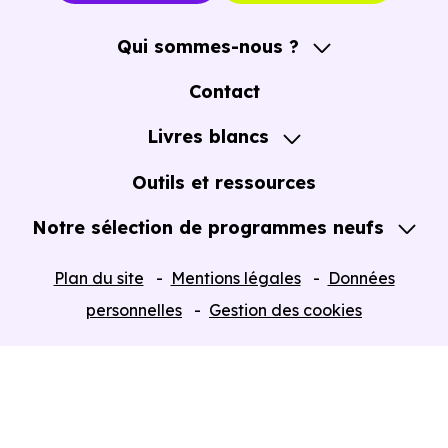
Qui sommes-nous ?
A propos
Contact
Notre Accompagnement
Livres blancs
Notre Expertise
Guide de l'Achat immobilier neuf en VEFA
Outils et ressources
Notre sélection de programmes neufs
Tous nos Programmes neufs
Plan du site
Mentions légales
Données
Programmes neufs Dispositif Jeanbrun
personnelles
Gestion des cookies
Retour