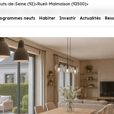
uts-de-Seine (92)
Rueil-Malmaison (92500)
lmaison villas d’exception à deux pas de l’Hippodro
rogrammes neufs
Habiter
Investir
Actualités
Res