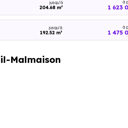
à p
jusqu'à
1 623 
204.68 m²
à p
jusqu'à
1 475 
192.52 m²
eil-Malmaison