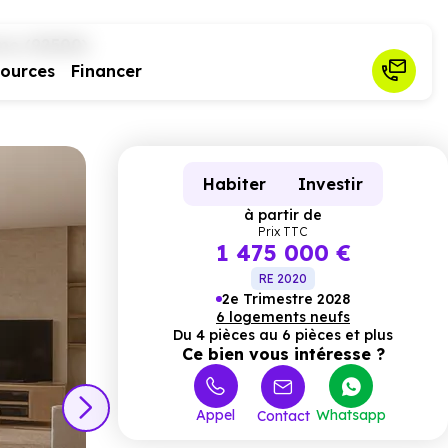
me (92500)
sources
Financer
Habiter
Investir
à partir de
Prix TTC
1 475 000 €
RE 2020
2e Trimestre 2028
6 logements neufs
Du 4 pièces au 6 pièces et plus
Ce bien vous intéresse ?
Appel
Whatsapp
Contact