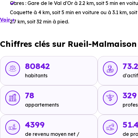
Gares :
Gare de le Val d'Or
à 2.2 km, soit 5 min en voit
Coquette
à 4 km, soit 5 min en voiture ou à 3.1 km, soi
Voir +
2.7 km, soit 32 min à pied
.
Bus :
Ligne 565 - Ligne 141 : Dumouriez
à 180 m, soit 0
Chiffres clés sur Rueil-Malmaison
Tramway :
Ligne 2 : Les Coteaux
à 2.6 km, soit 5 min e
soit 7 min en voiture ou à 3.1 km, soit 37 min à pied
,
Lig
km, soit 35 min à pied
.
80842
73.
Métro :
non disponible
.
habitants
d'actif
RER :
Ligne A : Rueil-Malmaison
à 4.1 km, soit 8 min en
78
329
km, soit 10 min en voiture ou à 4.8 km, soit 58 min à pi
appartements
profes
km, soit 1h 02 min à pied
.
Autoroutes :
A13 - Sortie 5
à 6.9 km, soit 8 min en voitu
4399
51.
en voiture ou à 4.1 km, soit 49 min à pied
,
A13 - Sortie
de revenu moyen net /
de pro
ou à 5.4 km, soit 1h 04 min à pied
.