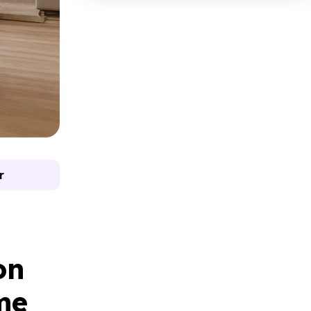
r
on
me