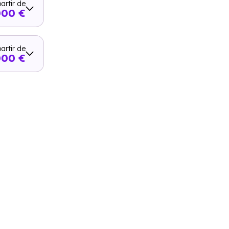
artir de
000 €
artir de
000 €