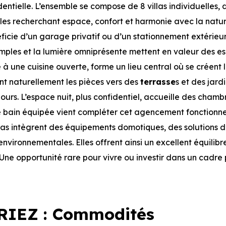
tielle. L’ensemble se compose de 8 villas individuelles, 
illes recherchant espace, confort et harmonie avec la natur
cie d’un garage privatif ou d’un stationnement extérieur,
 amples et la lumière omniprésente mettent en valeur des 
é à une cuisine ouverte, forme un lieu central où se créent 
t naturellement les pièces vers des
terrasse
s et des jardi
jours. L’espace nuit, plus confidentiel, accueille des chamb
e de bain équipée vient compléter cet agencement fonctionn
villas intègrent des équipements domotiques, des solutions d
vironnementales. Elles offrent ainsi un excellent équilibr
ne opportunité rare pour vivre ou investir dans un cadre p
IEZ : Commodités