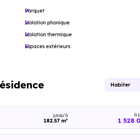
Parquet
Isolation phonique
Isolation thermique
Espaces extérieurs
résidence
Habiter
à p
jusqu'à
1 528 
182.57 m²