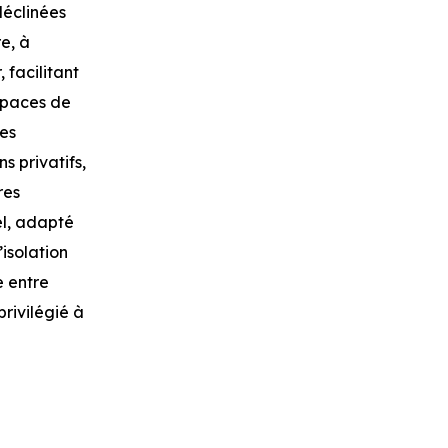
déclinées
e, à
 facilitant
espaces de
les
ns privatifs,
res
el, adapté
’isolation
e entre
rivilégié à