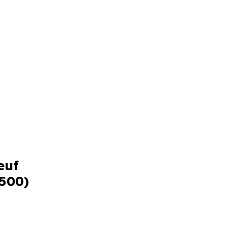
euf
2500)